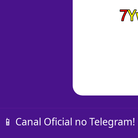
📱 Canal Oficial no Telegram!