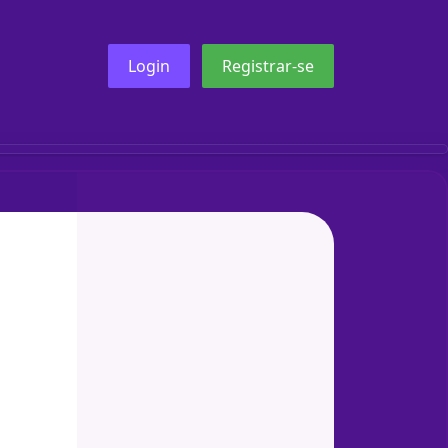
Login
Registrar-se