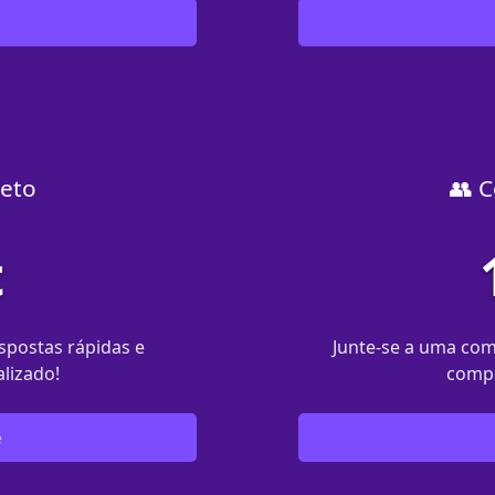
reto
👥 
t
espostas rápidas e
Junte-se a uma com
lizado!
compa
e