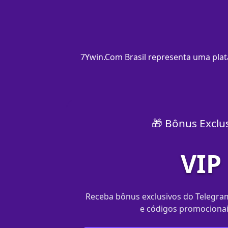
7Ywin.Com Brasil representa uma pla
🎁 Bônus Exclu
VIP
Receba bônus exclusivos do Telegra
e códigos promocionai