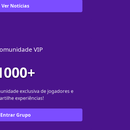
Ver Notícias
Comunidade VIP
1000+
unidade exclusiva de jogadores e
rtilhe experiências!
Entrar Grupo