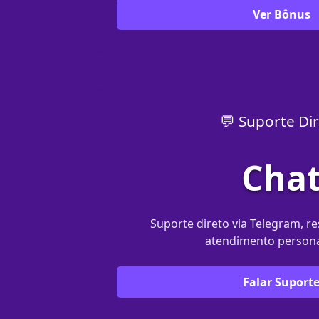
Ver Bônus
💬 Suporte Di
Cha
Suporte direto via Telegram, r
atendimento persona
Falar Suport