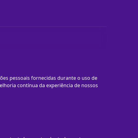
ões pessoais fornecidas durante o uso de
elhoria contínua da experiência de nossos