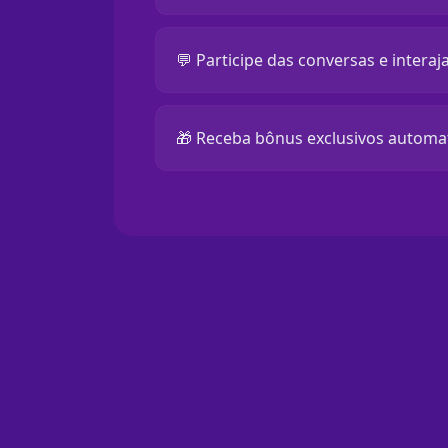
💬 Participe das conversas e interaj
🎁 Receba bônus exclusivos autom