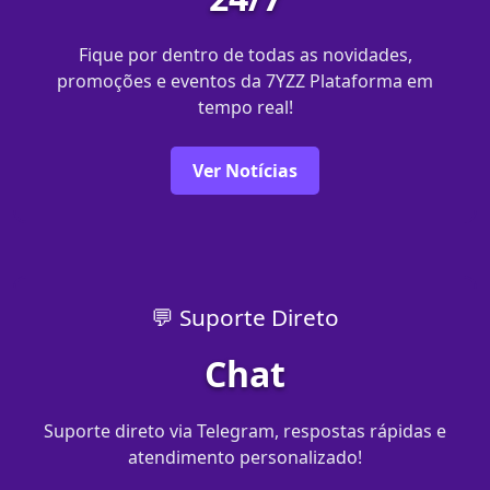
Fique por dentro de todas as novidades,
promoções e eventos da 7YZZ Plataforma em
tempo real!
Ver Notícias
💬 Suporte Direto
Chat
Suporte direto via Telegram, respostas rápidas e
atendimento personalizado!