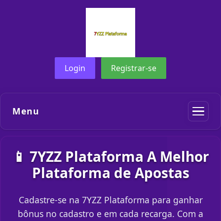
Login
Registrar-se
Menu
📱 7YZZ Plataforma A Melhor
Plataforma de Apostas
Cadastre-se na 7YZZ Plataforma para ganhar
bônus no cadastro e em cada recarga. Com a