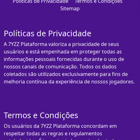
Políticas de Privacidade
Termos e Condições
Sitemap
Políticas de Privacidade
A 7YZZ Plataforma valoriza a privacidade de seus
usuários e está empenhada em proteger todas as
informações pessoais fornecidas durante o uso de
nossos canais de comunicação. Todos os dados
coletados são utilizados exclusivamente para fins de
melhoria contínua da experiência de nossos jogadores.
Termos e Condições
Os usuários da 7YZZ Plataforma concordam em
respeitar todas as regras e regulamentos