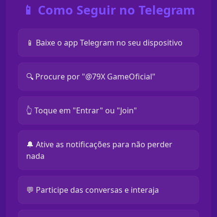
📱 Como Seguir no Telegram
📱 Baixe o app Telegram no seu dispositivo
🔍 Procure por "@79X GameOficial"
👆 Toque em "Entrar" ou "Join"
🔔 Ative as notificações para não perder
nada
💬 Participe das conversas e interaja