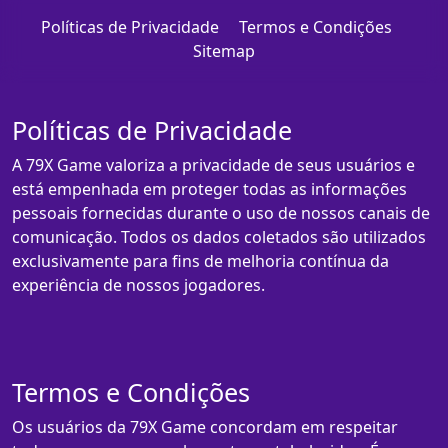
Políticas de Privacidade
Termos e Condições
Sitemap
Políticas de Privacidade
A 79X Game valoriza a privacidade de seus usuários e
está empenhada em proteger todas as informações
pessoais fornecidas durante o uso de nossos canais de
comunicação. Todos os dados coletados são utilizados
exclusivamente para fins de melhoria contínua da
experiência de nossos jogadores.
Termos e Condições
Os usuários da 79X Game concordam em respeitar