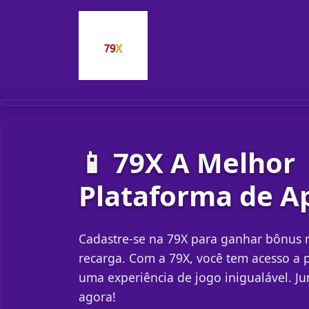
📱 79X A Melhor
Plataforma de A
Cadastre-se na 79X para ganhar bônus 
recarga. Com a 79X, você tem acesso a 
uma experiência de jogo inigualável. J
agora!