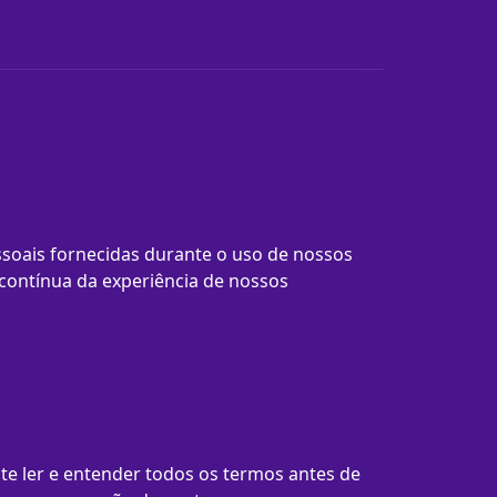
ssoais fornecidas durante o uso de nossos
 contínua da experiência de nossos
te ler e entender todos os termos antes de