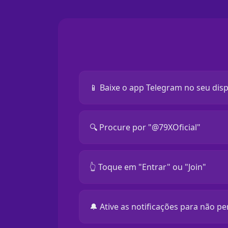
📱 Baixe o app Telegram no seu disp
🔍 Procure por "@79XOficial"
👆 Toque em "Entrar" ou "Join"
🔔 Ative as notificações para não p