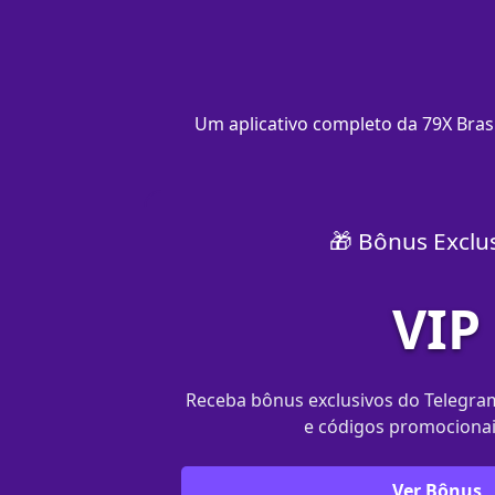
Um aplicativo completo da 79X Bras
🎁 Bônus Exclu
VIP
Receba bônus exclusivos do Telegra
e códigos promocionai
Ver Bônus