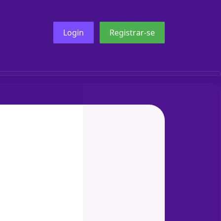
Login
Registrar-se