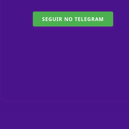
SEGUIR NO TELEGRAM