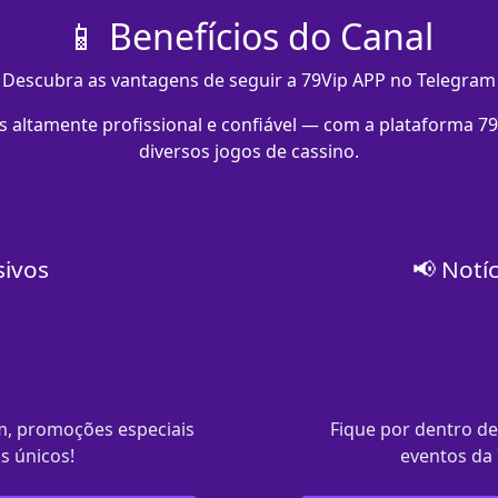
📱 Benefícios do Canal
Descubra as vantagens de seguir a 79Vip APP no Telegram
 altamente profissional e confiável — com a plataforma 79V
diversos jogos de cassino.
sivos
📢 Notí
m, promoções especiais
Fique por dentro d
s únicos!
eventos da