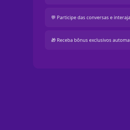
💬 Participe das conversas e interaj
🎁 Receba bônus exclusivos autom