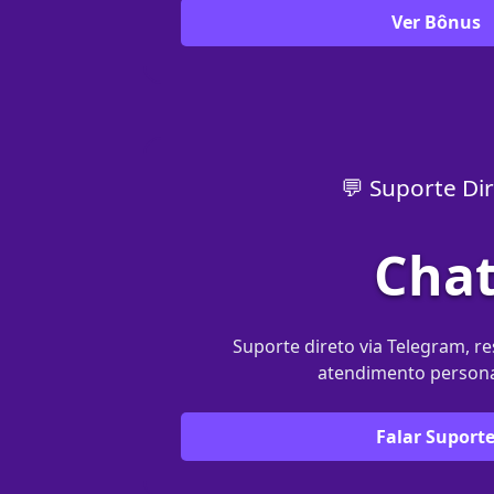
Ver Bônus
💬 Suporte Di
Cha
Suporte direto via Telegram, r
atendimento persona
Falar Suport