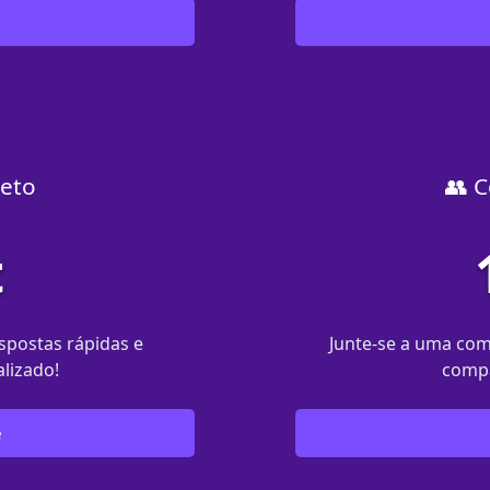
reto
👥 
t
espostas rápidas e
Junte-se a uma com
lizado!
compa
e