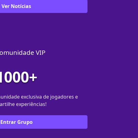
Ver Notícias
Comunidade VIP
1000+
unidade exclusiva de jogadores e
rtilhe experiências!
Entrar Grupo