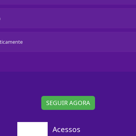
a
aticamente
SEGUIR AGORA
Acessos