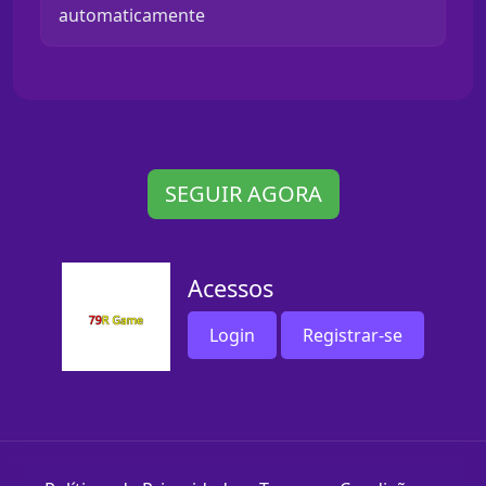
automaticamente
SEGUIR AGORA
Acessos
Login
Registrar-se