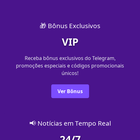
🎁 Bônus Exclusivos
VIP
Receba bônus exclusivos do Telegram,
promoções especiais e códigos promocionais
únicos!
Ver Bônus
📢 Notícias em Tempo Real
24/7