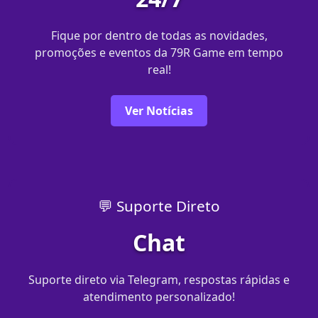
Fique por dentro de todas as novidades,
promoções e eventos da 79R Game em tempo
real!
Ver Notícias
💬 Suporte Direto
Chat
Suporte direto via Telegram, respostas rápidas e
atendimento personalizado!