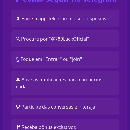
📱 Baixe o app Telegram no seu dispositivo
🔍 Procure por "@789LuckOficial"
👆 Toque em "Entrar" ou "Join"
🔔 Ative as notificações para não perder
nada
💬 Participe das conversas e interaja
🎁 Receba bônus exclusivos