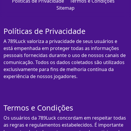
Políticas de Privacidade
Termos e Condições
Sitemap
Políticas de Privacidade
A 789Luck valoriza a privacidade de seus usuários e
está empenhada em proteger todas as informações
pessoais fornecidas durante o uso de nossos canais de
comunicação. Todos os dados coletados são utilizados
exclusivamente para fins de melhoria contínua da
experiência de nossos jogadores.
Termos e Condições
Os usuários da 789Luck concordam em respeitar todas
as regras e regulamentos estabelecidos. É importante