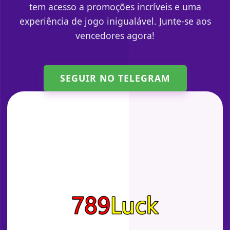
tem acesso a promoções incríveis e uma
experiência de jogo inigualável. Junte-se aos
vencedores agora!
SEGUIR NO TELEGRAM