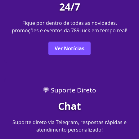
24/7
Fique por dentro de todas as novidades,
promoções e eventos da 789Luck em tempo real!
Ver Notícias
💬 Suporte Direto
Chat
Suporte direto via Telegram, respostas rápidas e
atendimento personalizado!