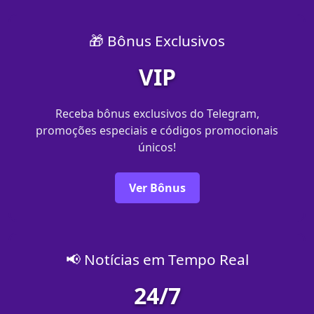
🎁 Bônus Exclusivos
VIP
Receba bônus exclusivos do Telegram,
promoções especiais e códigos promocionais
únicos!
Ver Bônus
📢 Notícias em Tempo Real
24/7