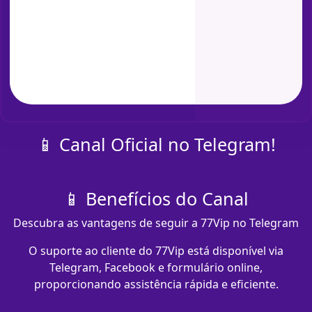
📱 Canal Oficial no Telegram!
📱 Benefícios do Canal
Descubra as vantagens de seguir a 77Vip no Telegram
O suporte ao cliente do 77Vip está disponível via
Telegram, Facebook e formulário online,
proporcionando assistência rápida e eficiente.