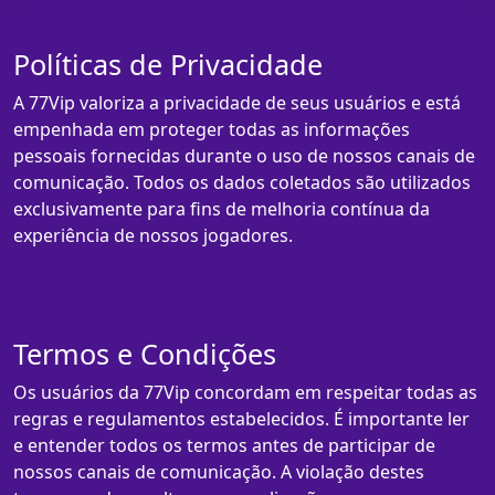
Políticas de Privacidade
A 77Vip valoriza a privacidade de seus usuários e está
empenhada em proteger todas as informações
pessoais fornecidas durante o uso de nossos canais de
comunicação. Todos os dados coletados são utilizados
exclusivamente para fins de melhoria contínua da
experiência de nossos jogadores.
Termos e Condições
Os usuários da 77Vip concordam em respeitar todas as
regras e regulamentos estabelecidos. É importante ler
e entender todos os termos antes de participar de
nossos canais de comunicação. A violação destes