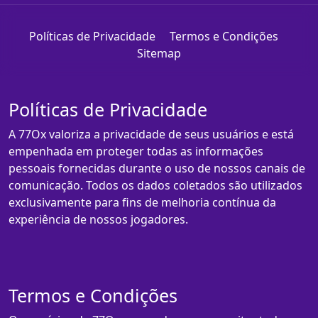
Políticas de Privacidade
Termos e Condições
Sitemap
Políticas de Privacidade
A 77Ox valoriza a privacidade de seus usuários e está
empenhada em proteger todas as informações
pessoais fornecidas durante o uso de nossos canais de
comunicação. Todos os dados coletados são utilizados
exclusivamente para fins de melhoria contínua da
experiência de nossos jogadores.
Termos e Condições