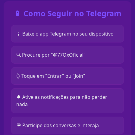
📱 Como Seguir no Telegram
📱 Baixe o app Telegram no seu dispositivo
🔍 Procure por "@77OxOficial"
👆 Toque em "Entrar" ou "Join"
🔔 Ative as notificações para não perder
nada
💬 Participe das conversas e interaja