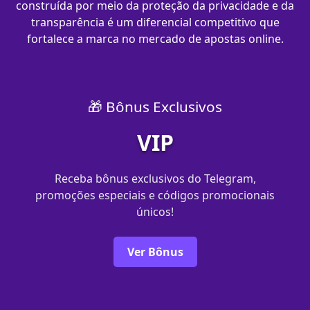
construída por meio da proteção da privacidade e da
transparência é um diferencial competitivo que
fortalece a marca no mercado de apostas online.
🎁 Bônus Exclusivos
VIP
Receba bônus exclusivos do Telegram,
promoções especiais e códigos promocionais
únicos!
Ver Bônus