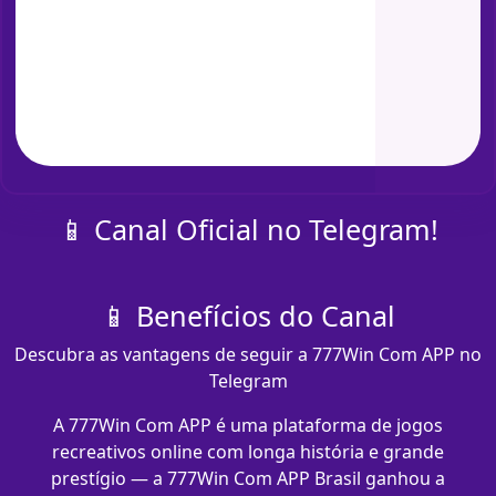
📱 Canal Oficial no Telegram!
📱 Benefícios do Canal
Descubra as vantagens de seguir a 777Win Com APP no
Telegram
A 777Win Com APP é uma plataforma de jogos
recreativos online com longa história e grande
prestígio — a 777Win Com APP Brasil ganhou a