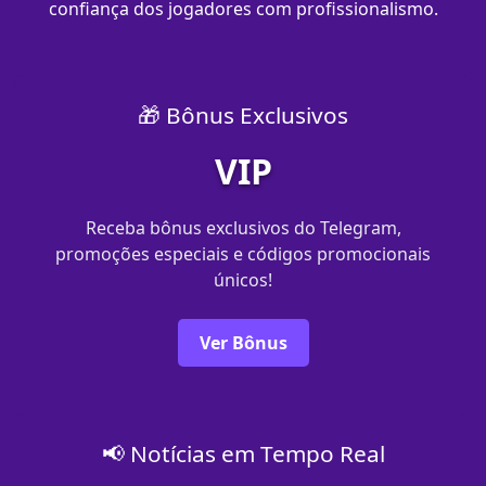
confiança dos jogadores com profissionalismo.
🎁 Bônus Exclusivos
VIP
Receba bônus exclusivos do Telegram,
promoções especiais e códigos promocionais
únicos!
Ver Bônus
📢 Notícias em Tempo Real