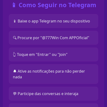
📱 Como Seguir no Telegram
📱 Baixe o app Telegram no seu dispositivo
🔍 Procure por "@777Win Com APPOficial"
👆 Toque em "Entrar" ou "Join"
🔔 Ative as notificações para não perder
nada
💬 Participe das conversas e interaja