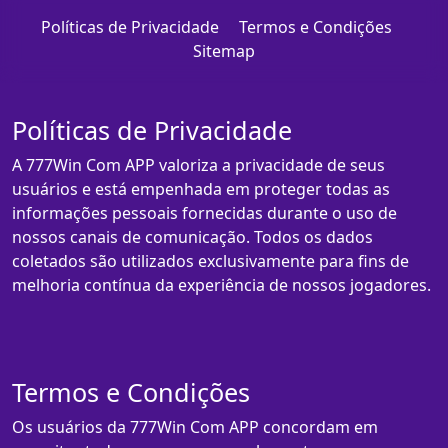
Políticas de Privacidade
Termos e Condições
Sitemap
Políticas de Privacidade
A 777Win Com APP valoriza a privacidade de seus
usuários e está empenhada em proteger todas as
informações pessoais fornecidas durante o uso de
nossos canais de comunicação. Todos os dados
coletados são utilizados exclusivamente para fins de
melhoria contínua da experiência de nossos jogadores.
Termos e Condições
Os usuários da 777Win Com APP concordam em