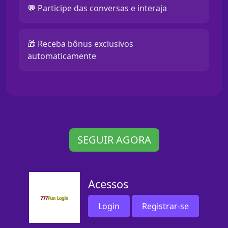
💬 Participe das conversas e interaja
🎁 Receba bônus exclusivos
automaticamente
SEGUIR AGORA
Acessos
Login
Registrar-se