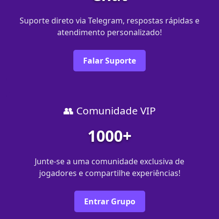
Suporte direto via Telegram, respostas rápidas e
atendimento personalizado!
Falar Suporte
👥 Comunidade VIP
1000+
Junte-se a uma comunidade exclusiva de
jogadores e compartilhe experiências!
Entrar Grupo