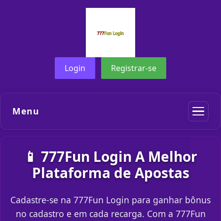
Login
Registrar-se
Menu
📱 777Fun Login A Melhor
Plataforma de Apostas
Cadastre-se na 777Fun Login para ganhar bônus
no cadastro e em cada recarga. Com a 777Fun