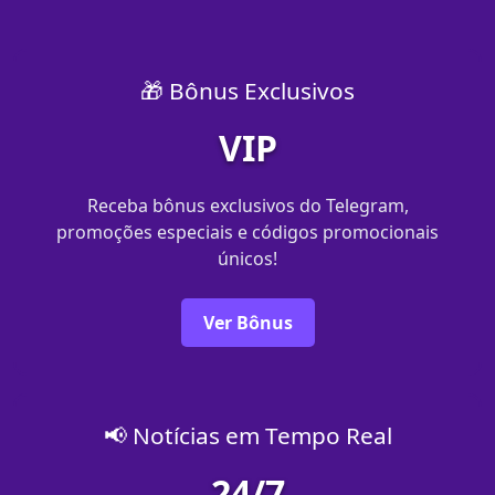
🎁 Bônus Exclusivos
VIP
Receba bônus exclusivos do Telegram,
promoções especiais e códigos promocionais
únicos!
Ver Bônus
📢 Notícias em Tempo Real
24/7