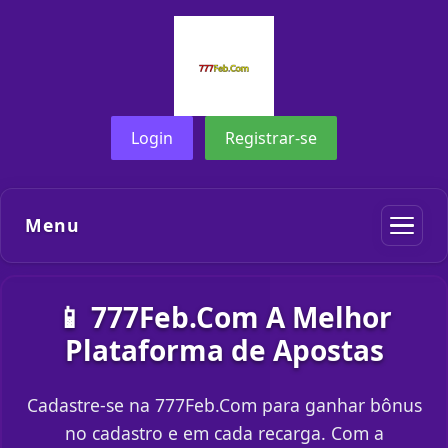
Login
Registrar-se
Menu
📱 777Feb.Com A Melhor
Plataforma de Apostas
Cadastre-se na 777Feb.Com para ganhar bônus
no cadastro e em cada recarga. Com a