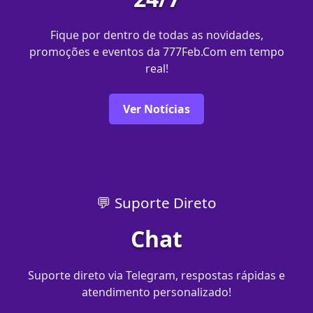
Fique por dentro de todas as novidades,
promoções e eventos da 777Feb.Com em tempo
real!
Ver Notícias
💬 Suporte Direto
Chat
Suporte direto via Telegram, respostas rápidas e
atendimento personalizado!