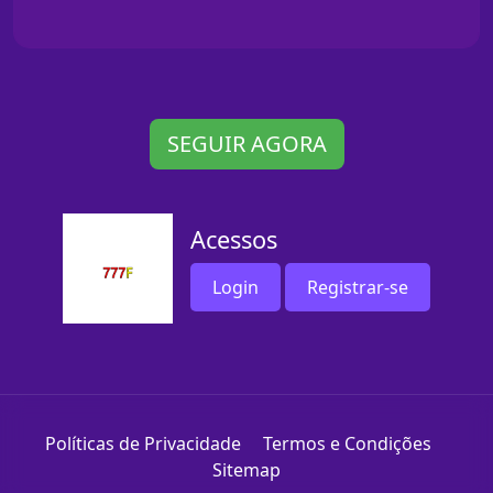
SEGUIR AGORA
Acessos
Login
Registrar-se
Políticas de Privacidade
Termos e Condições
Sitemap