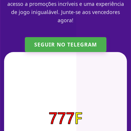
acesso a promoções incríveis e uma experiência
de jogo inigualável. Junte-se aos vencedores
agora!
SEGUIR NO TELEGRAM