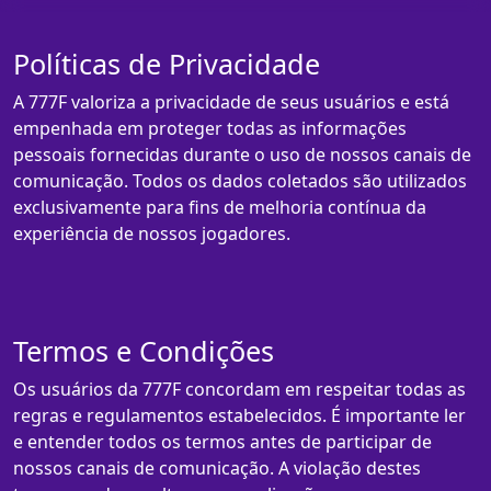
Políticas de Privacidade
A 777F valoriza a privacidade de seus usuários e está
empenhada em proteger todas as informações
pessoais fornecidas durante o uso de nossos canais de
comunicação. Todos os dados coletados são utilizados
exclusivamente para fins de melhoria contínua da
experiência de nossos jogadores.
Termos e Condições
Os usuários da 777F concordam em respeitar todas as
regras e regulamentos estabelecidos. É importante ler
e entender todos os termos antes de participar de
nossos canais de comunicação. A violação destes