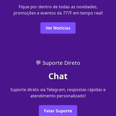
Fique por dentro de todas as novidades,
promoções e eventos da 777F em tempo real!
Ver Notícias
💬 Suporte Direto
Chat
Suporte direto via Telegram, respostas rápidas e
atendimento personalizado!
Falar Suporte