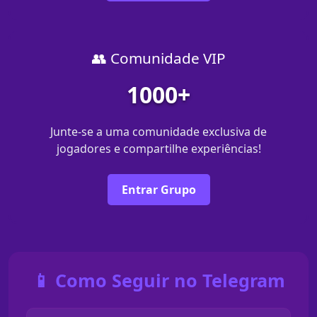
👥 Comunidade VIP
1000+
Junte-se a uma comunidade exclusiva de
jogadores e compartilhe experiências!
Entrar Grupo
📱 Como Seguir no Telegram