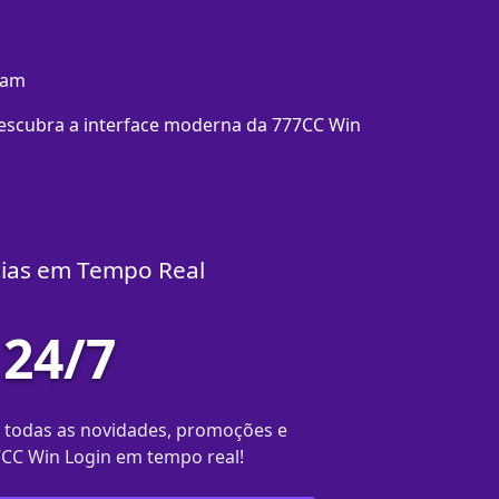
ram
 descubra a interface moderna da 777CC Win
cias em Tempo Real
24/7
e todas as novidades, promoções e
7CC Win Login em tempo real!