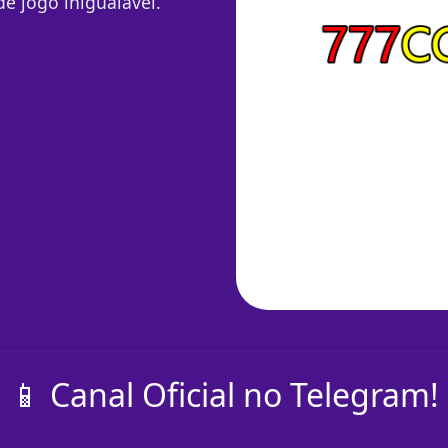
e jogo inigualável.
📱 Canal Oficial no Telegram!