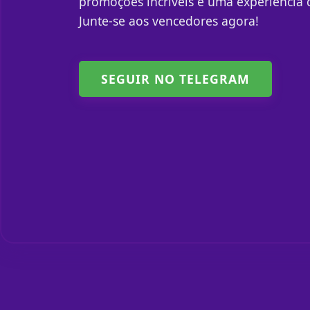
promoções incríveis e uma experiência d
Junte-se aos vencedores agora!
SEGUIR NO TELEGRAM