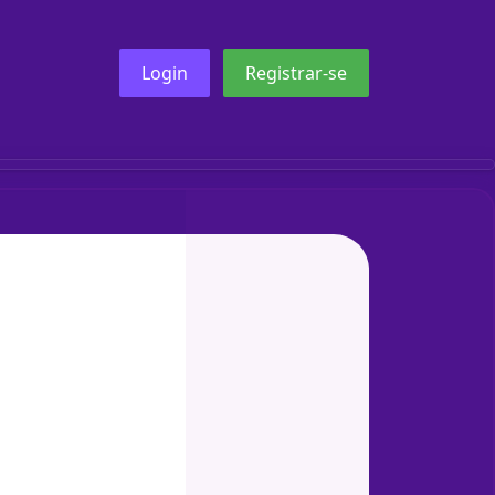
Login
Registrar-se