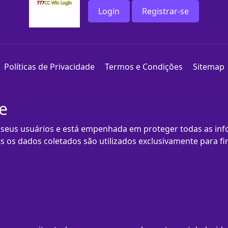
Login
Registrar-se
Políticas de Privacidade
Termos e Condições
Sitemap
de
e seus usuários e está empenhada em proteger todas as in
 os dados coletados são utilizados exclusivamente para fi