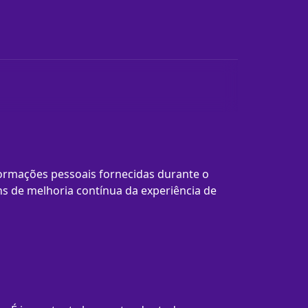
formações pessoais fornecidas durante o
ns de melhoria contínua da experiência de