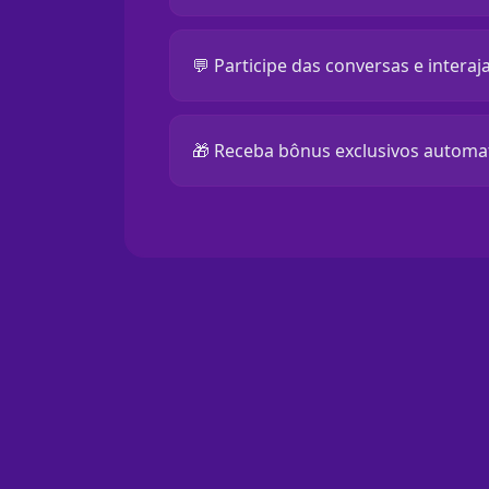
💬 Participe das conversas e interaj
🎁 Receba bônus exclusivos autom