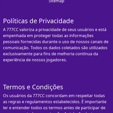
Sitemap
Políticas de Privacidade
A 777CC valoriza a privacidade de seus usuários e está
empenhada em proteger todas as informações
pessoais fornecidas durante o uso de nossos canais de
comunicação. Todos os dados coletados são utilizados
exclusivamente para fins de melhoria contínua da
experiência de nossos jogadores.
Termos e Condições
Os usuários da 777CC concordam em respeitar todas
as regras e regulamentos estabelecidos. É importante
ler e entender todos os termos antes de participar de