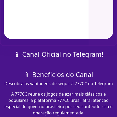
📱 Canal Oficial no Telegram!
📱 Benefícios do Canal
Descubra as vantagens de seguir a 777CC no Telegram
A 777CC reúne os jogos de azar mais clássicos e
populares; a plataforma 777CC Brasil atrai atenção
especial do governo brasileiro por seu conteúdo rico e
operação regulamentada.