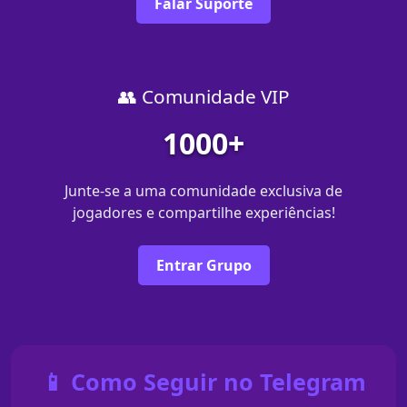
Falar Suporte
👥 Comunidade VIP
1000+
Junte-se a uma comunidade exclusiva de
jogadores e compartilhe experiências!
Entrar Grupo
📱 Como Seguir no Telegram