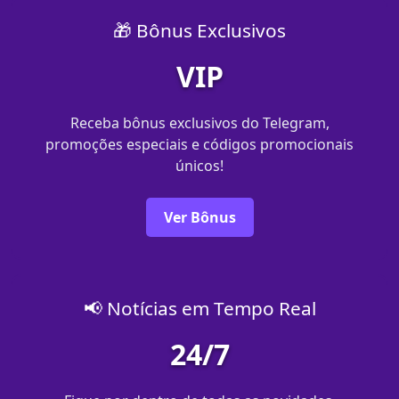
🎁 Bônus Exclusivos
VIP
Receba bônus exclusivos do Telegram,
promoções especiais e códigos promocionais
únicos!
Ver Bônus
📢 Notícias em Tempo Real
24/7