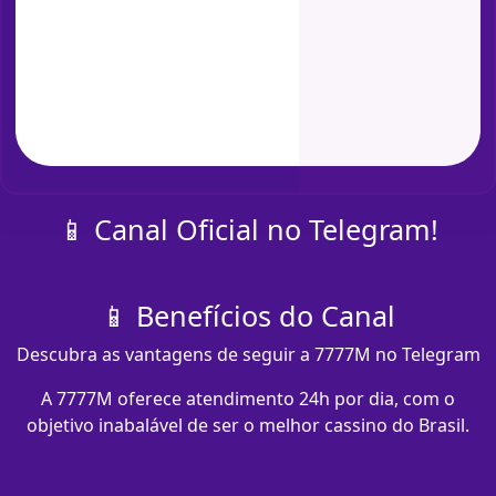
📱 Canal Oficial no Telegram!
📱 Benefícios do Canal
Descubra as vantagens de seguir a 7777M no Telegram
A 7777M oferece atendimento 24h por dia, com o
objetivo inabalável de ser o melhor cassino do Brasil.