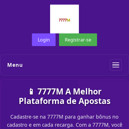
Login
Registrar-se
Menu
📱 7777M A Melhor
Plataforma de Apostas
Cadastre-se na 7777M para ganhar bônus no
cadastro e em cada recarga. Com a 7777M, você