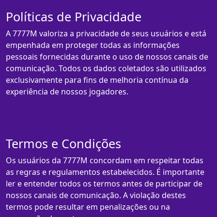
Políticas de Privacidade
A 7777M valoriza a privacidade de seus usuários e está
empenhada em proteger todas as informações
pessoais fornecidas durante o uso de nossos canais de
comunicação. Todos os dados coletados são utilizados
exclusivamente para fins de melhoria contínua da
experiência de nossos jogadores.
Termos e Condições
Os usuários da 7777M concordam em respeitar todas
as regras e regulamentos estabelecidos. É importante
ler e entender todos os termos antes de participar de
nossos canais de comunicação. A violação destes
termos pode resultar em penalizações ou na