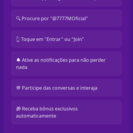
🔍 Procure por "@7777MOficial"
👆 Toque em "Entrar" ou "Join"
🔔 Ative as notificações para não perder
nada
💬 Participe das conversas e interaja
🎁 Receba bônus exclusivos
automaticamente