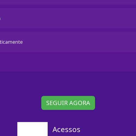
a
aticamente
SEGUIR AGORA
Acessos