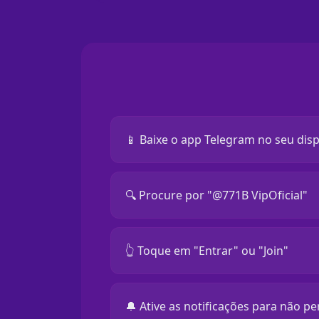
📱 Baixe o app Telegram no seu disp
🔍 Procure por "@771B VipOficial"
👆 Toque em "Entrar" ou "Join"
🔔 Ative as notificações para não p