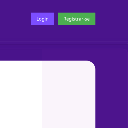
Login
Registrar-se