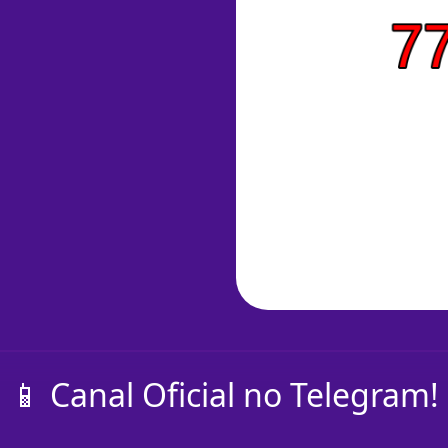
📱 Canal Oficial no Telegram!