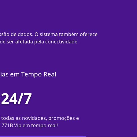
pressão de dados. O sistema também oferece
e ser afetada pela conectividade.
cias em Tempo Real
24/7
e todas as novidades, promoções e
 771B Vip em tempo real!