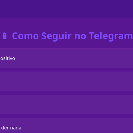
📱 Como Seguir no Telegram
ositivo
erder nada