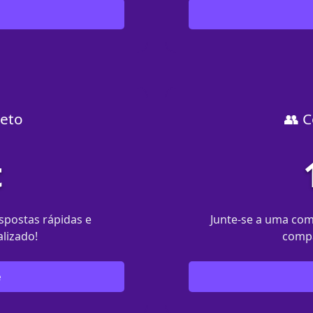
reto
👥 
t
espostas rápidas e
Junte-se a uma com
lizado!
compa
e