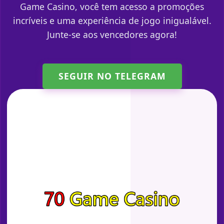
Game Casino, você tem acesso a promoções
incríveis e uma experiência de jogo inigualável.
Junte-se aos vencedores agora!
SEGUIR NO TELEGRAM