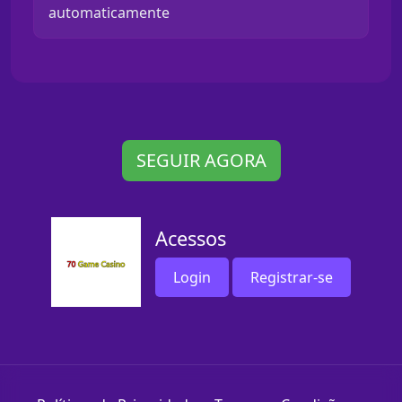
automaticamente
SEGUIR AGORA
Acessos
Login
Registrar-se