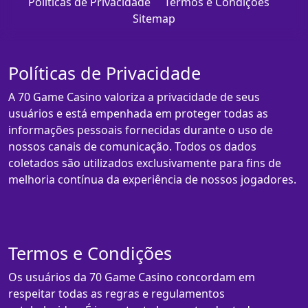
Políticas de Privacidade
Termos e Condições
Sitemap
Políticas de Privacidade
A 70 Game Casino valoriza a privacidade de seus
usuários e está empenhada em proteger todas as
informações pessoais fornecidas durante o uso de
nossos canais de comunicação. Todos os dados
coletados são utilizados exclusivamente para fins de
melhoria contínua da experiência de nossos jogadores.
Termos e Condições
Os usuários da 70 Game Casino concordam em
respeitar todas as regras e regulamentos