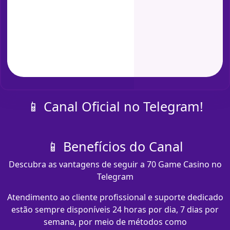
📱 Canal Oficial no Telegram!
📱 Benefícios do Canal
Descubra as vantagens de seguir a 70 Game Casino no
Telegram
Atendimento ao cliente profissional e suporte dedicado
estão sempre disponíveis 24 horas por dia, 7 dias por
semana, por meio de métodos como