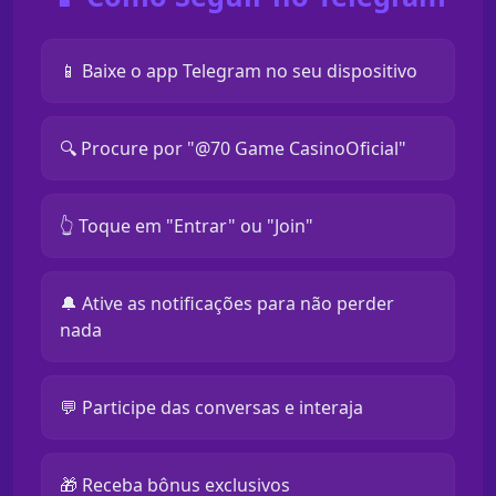
📱 Baixe o app Telegram no seu dispositivo
🔍 Procure por "@70 Game CasinoOficial"
👆 Toque em "Entrar" ou "Join"
🔔 Ative as notificações para não perder
nada
💬 Participe das conversas e interaja
🎁 Receba bônus exclusivos