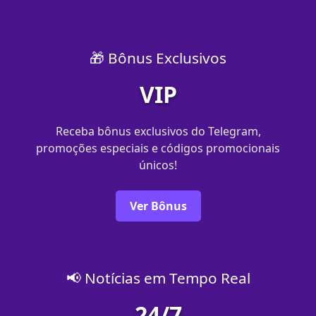
🎁 Bônus Exclusivos
VIP
Receba bônus exclusivos do Telegram,
promoções especiais e códigos promocionais
únicos!
Ver Bônus
📢 Notícias em Tempo Real
24/7