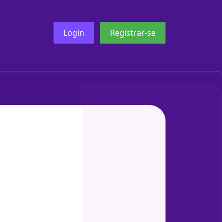
Login
Registrar-se