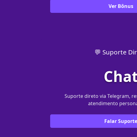
Ver Bônus
💬 Suporte Di
Cha
Suporte direto via Telegram, r
atendimento persona
Falar Suport