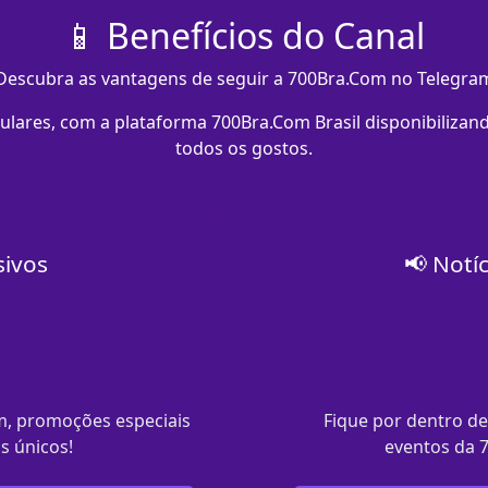
📱 Benefícios do Canal
Descubra as vantagens de seguir a 700Bra.Com no Telegra
lares, com a plataforma 700Bra.Com Brasil disponibilizando
todos os gostos.
sivos
📢 Notí
m, promoções especiais
Fique por dentro d
s únicos!
eventos da 