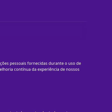
ções pessoais fornecidas durante o uso de
elhoria contínua da experiência de nossos