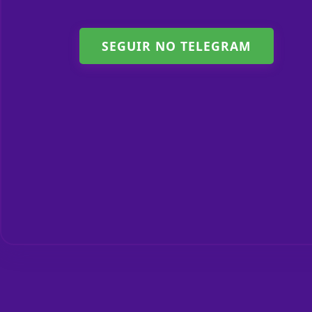
SEGUIR NO TELEGRAM