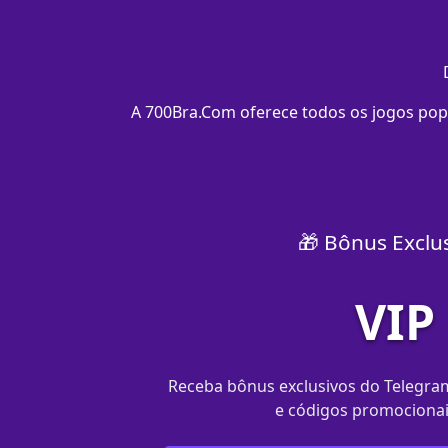
A 700Bra.Com oferece todos os jogos popu
🎁 Bônus Exclu
VIP
Receba bônus exclusivos do Telegra
e códigos promocionai