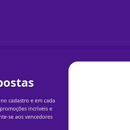
postas
 no cadastro e em cada
promoções incríveis e
unte-se aos vencedores