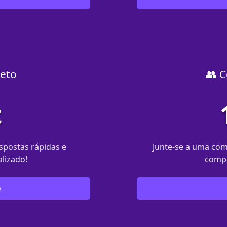
reto
👥 
t
espostas rápidas e
Junte-se a uma com
lizado!
compa
e