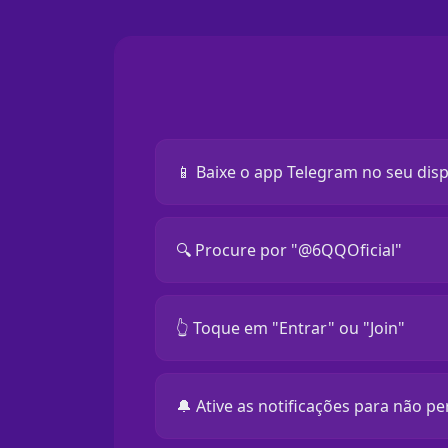
📱 Baixe o app Telegram no seu disp
🔍 Procure por "@6QQOficial"
👆 Toque em "Entrar" ou "Join"
🔔 Ative as notificações para não p