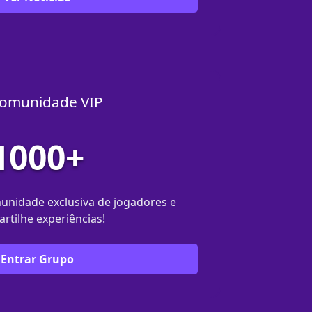
Comunidade VIP
1000+
unidade exclusiva de jogadores e
rtilhe experiências!
Entrar Grupo