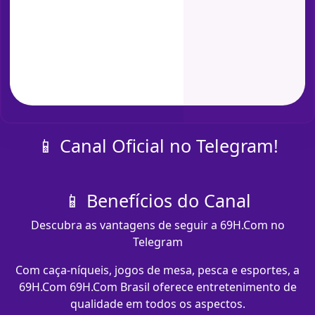
📱 Canal Oficial no Telegram!
📱 Benefícios do Canal
Descubra as vantagens de seguir a 69H.Com no
Telegram
Com caça-níqueis, jogos de mesa, pesca e esportes, a
69H.Com 69H.Com Brasil oferece entretenimento de
qualidade em todos os aspectos.