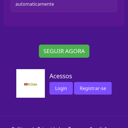
automaticamente
SEGUIR AGORA
Acessos
Login
Registrar-se