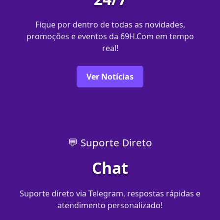
Fique por dentro de todas as novidades,
promoções e eventos da 69H.Com em tempo
real!
Ver Notícias
💬 Suporte Direto
Chat
Suporte direto via Telegram, respostas rápidas e
atendimento personalizado!