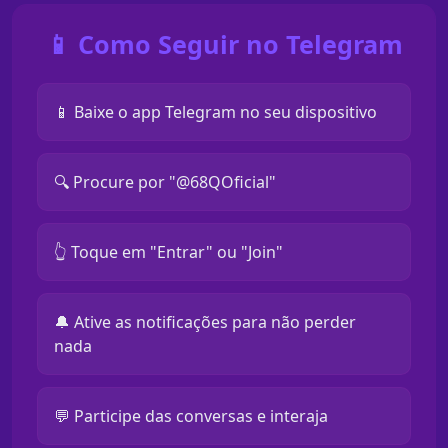
📱 Como Seguir no Telegram
📱 Baixe o app Telegram no seu dispositivo
🔍 Procure por "@68QOficial"
👆 Toque em "Entrar" ou "Join"
🔔 Ative as notificações para não perder
nada
💬 Participe das conversas e interaja