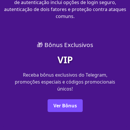
de autenticação inclui opções de login seguro,
autenticação de dois fatores e proteção contra ataques
comuns.
🎁 Bônus Exclusivos
VIP
Receba bônus exclusivos do Telegram,
promoções especiais e códigos promocionais
únicos!
Ver Bônus