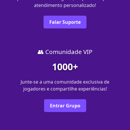
atendimento personalizado!
Falar Suporte
👥 Comunidade VIP
1000+
Junte-se a uma comunidade exclusiva de
jogadores e compartilhe experiências!
Entrar Grupo