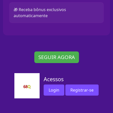
🎁 Receba bônus exclusivos
automaticamente
SEGUIR AGORA
Acessos
Login
Registrar-se