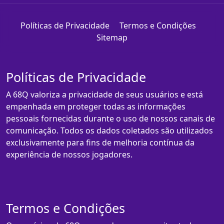
Políticas de Privacidade
Termos e Condições
Sitemap
Políticas de Privacidade
A 68Q valoriza a privacidade de seus usuários e está
empenhada em proteger todas as informações
pessoais fornecidas durante o uso de nossos canais de
comunicação. Todos os dados coletados são utilizados
exclusivamente para fins de melhoria contínua da
experiência de nossos jogadores.
Termos e Condições