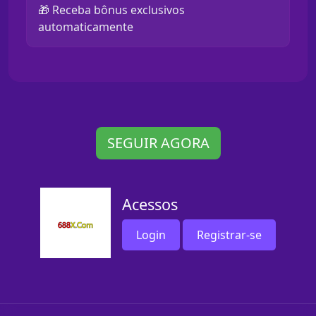
🎁 Receba bônus exclusivos
automaticamente
SEGUIR AGORA
Acessos
Login
Registrar-se