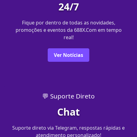
24/7
Fique por dentro de todas as novidades,
promoções e eventos da 688X.Com em tempo
real!
Ver Notícias
💬 Suporte Direto
Chat
Suporte direto via Telegram, respostas rápidas e
atendimento personalizado!