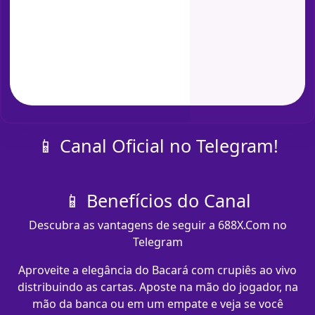
📱 Canal Oficial no Telegram!
📱 Benefícios do Canal
Descubra as vantagens de seguir a 688X.Com no
Telegram
Aproveite a elegância do Bacará com crupiês ao vivo
distribuindo as cartas. Aposte na mão do jogador, na
mão da banca ou em um empate e veja se você