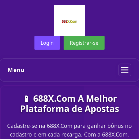
Login
Registrar-se
Menu
📱 688X.Com A Melhor
Plataforma de Apostas
Cadastre-se na 688X.Com para ganhar bônus no
cadastro e em cada recarga. Com a 688X.Com,