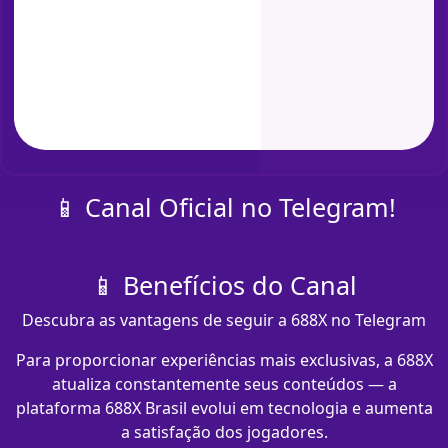
📱 Canal Oficial no Telegram!
📱 Benefícios do Canal
Descubra as vantagens de seguir a 688X no Telegram
Para proporcionar experiências mais exclusivas, a 688X
atualiza constantemente seus conteúdos — a
plataforma 688X Brasil evolui em tecnologia e aumenta
a satisfação dos jogadores.