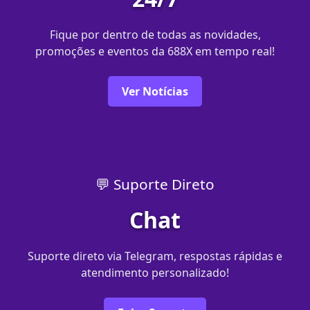
Fique por dentro de todas as novidades,
promoções e eventos da 688X em tempo real!
Ver Notícias
💬 Suporte Direto
Chat
Suporte direto via Telegram, respostas rápidas e
atendimento personalizado!