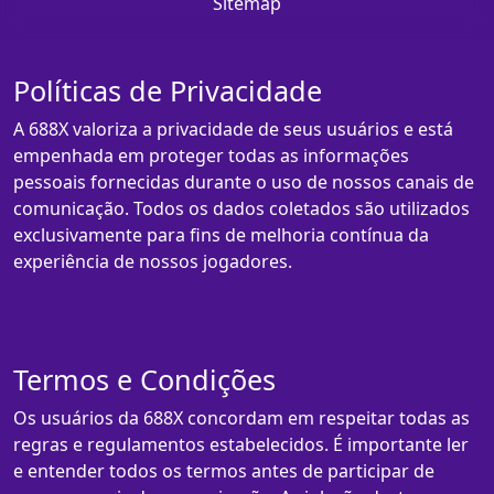
Sitemap
Políticas de Privacidade
A 688X valoriza a privacidade de seus usuários e está
empenhada em proteger todas as informações
pessoais fornecidas durante o uso de nossos canais de
comunicação. Todos os dados coletados são utilizados
exclusivamente para fins de melhoria contínua da
experiência de nossos jogadores.
Termos e Condições
Os usuários da 688X concordam em respeitar todas as
regras e regulamentos estabelecidos. É importante ler
e entender todos os termos antes de participar de