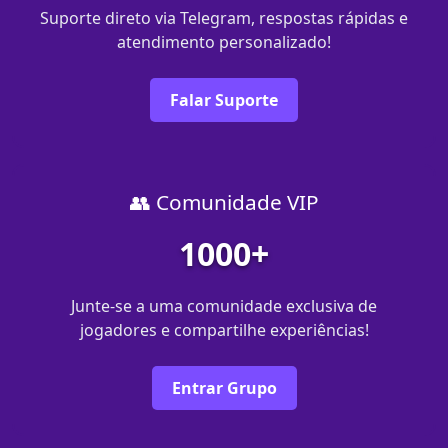
Suporte direto via Telegram, respostas rápidas e
atendimento personalizado!
Falar Suporte
👥 Comunidade VIP
1000+
Junte-se a uma comunidade exclusiva de
jogadores e compartilhe experiências!
Entrar Grupo