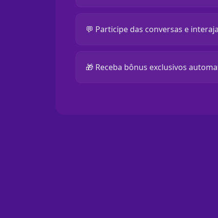
💬 Participe das conversas e interaj
🎁 Receba bônus exclusivos autom