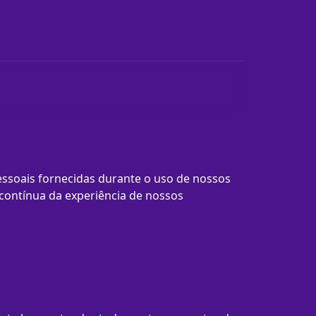
essoais fornecidas durante o uso de nossos
 contínua da experiência de nossos