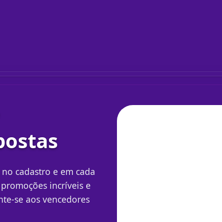
postas
 no cadastro e em cada
 promoções incríveis e
unte-se aos vencedores