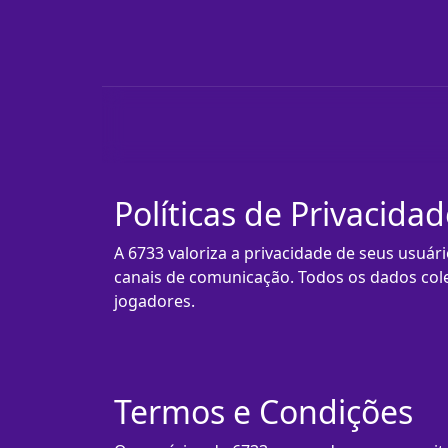
Políticas de Privacida
A 6733 valoriza a privacidade de seus usuá
canais de comunicação. Todos os dados cole
jogadores.
Termos e Condições