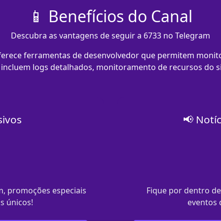
📱 Benefícios do Canal
Descubra as vantagens de seguir a 6733 no Telegram
 oferece ferramentas de desenvolvedor que permitem moni
s incluem logs detalhados, monitoramento de recursos do s
sivos
📢 Notí
m, promoções especiais
Fique por dentro d
s únicos!
eventos 