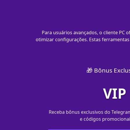
Para usuários avançados, o cliente PC
otimizar configurações. Estas ferramenta
🎁 Bônus Exclu
VIP
Receba bônus exclusivos do Telegra
e códigos promocionai