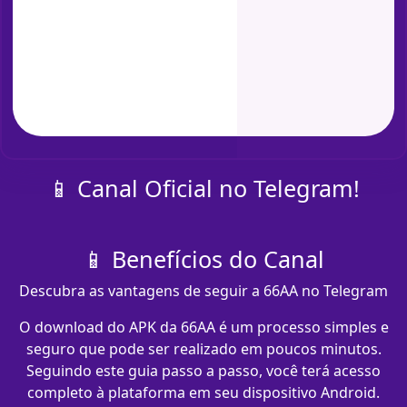
📱 Canal Oficial no Telegram!
📱 Benefícios do Canal
Descubra as vantagens de seguir a 66AA no Telegram
O download do APK da 66AA é um processo simples e
seguro que pode ser realizado em poucos minutos.
Seguindo este guia passo a passo, você terá acesso
completo à plataforma em seu dispositivo Android.