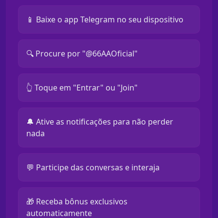
📱 Baixe o app Telegram no seu dispositivo
🔍 Procure por "@66AAOficial"
👆 Toque em "Entrar" ou "Join"
🔔 Ative as notificações para não perder
nada
💬 Participe das conversas e interaja
🎁 Receba bônus exclusivos
automaticamente