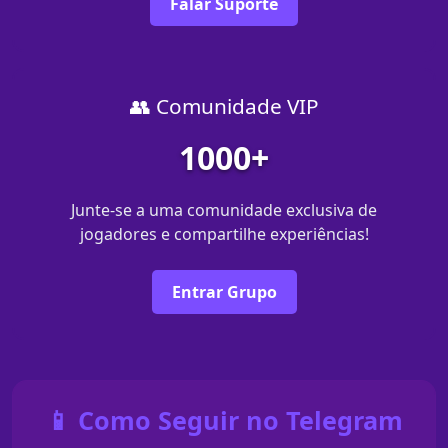
Falar Suporte
👥 Comunidade VIP
1000+
Junte-se a uma comunidade exclusiva de
jogadores e compartilhe experiências!
Entrar Grupo
📱 Como Seguir no Telegram