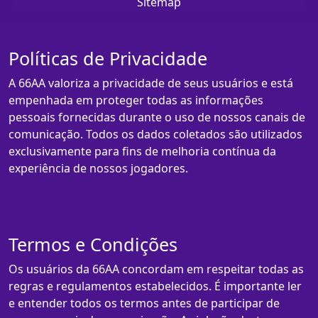
Sitemap
Políticas de Privacidade
A 66AA valoriza a privacidade de seus usuários e está
empenhada em proteger todas as informações
pessoais fornecidas durante o uso de nossos canais de
comunicação. Todos os dados coletados são utilizados
exclusivamente para fins de melhoria contínua da
experiência de nossos jogadores.
Termos e Condições
Os usuários da 66AA concordam em respeitar todas as
regras e regulamentos estabelecidos. É importante ler
e entender todos os termos antes de participar de