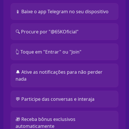
📱 Baixe o app Telegram no seu dispositivo
🔍 Procure por "@65KOficial"
👆 Toque em "Entrar" ou "Join"
🔔 Ative as notificações para não perder
nada
💬 Participe das conversas e interaja
🎁 Receba bônus exclusivos
automaticamente