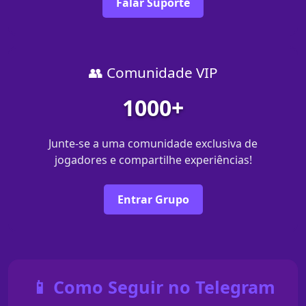
Falar Suporte
👥 Comunidade VIP
1000+
Junte-se a uma comunidade exclusiva de
jogadores e compartilhe experiências!
Entrar Grupo
📱 Como Seguir no Telegram