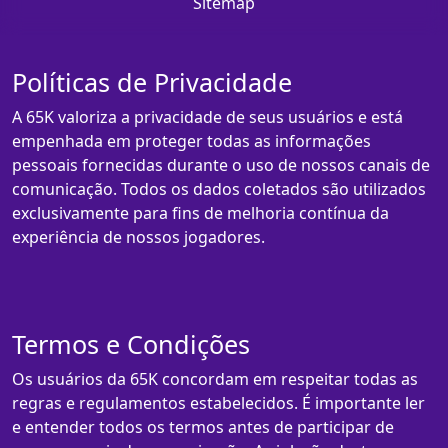
Sitemap
Políticas de Privacidade
A 65K valoriza a privacidade de seus usuários e está
empenhada em proteger todas as informações
pessoais fornecidas durante o uso de nossos canais de
comunicação. Todos os dados coletados são utilizados
exclusivamente para fins de melhoria contínua da
experiência de nossos jogadores.
Termos e Condições
Os usuários da 65K concordam em respeitar todas as
regras e regulamentos estabelecidos. É importante ler
e entender todos os termos antes de participar de