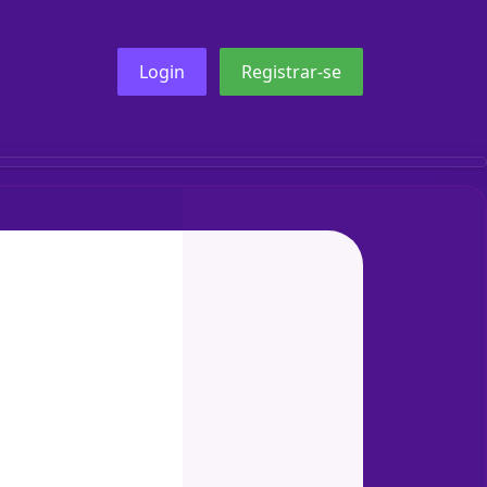
Login
Registrar-se