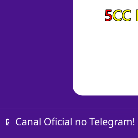
📱 Canal Oficial no Telegram!