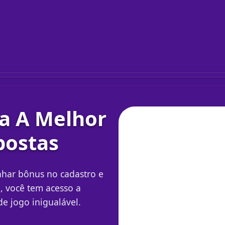
ma A Melhor
postas
nhar bônus no cadastro e
, você tem acesso a
e jogo inigualável.