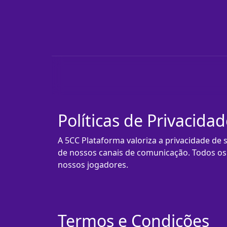
Políticas de Privacida
A 5CC Plataforma valoriza a privacidade de
de nossos canais de comunicação. Todos os 
nossos jogadores.
Termos e Condições