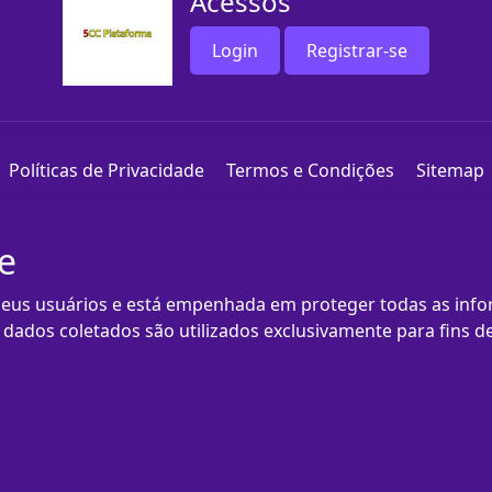
Acessos
Login
Registrar-se
Políticas de Privacidade
Termos e Condições
Sitemap
de
 seus usuários e está empenhada em proteger todas as inf
dados coletados são utilizados exclusivamente para fins d