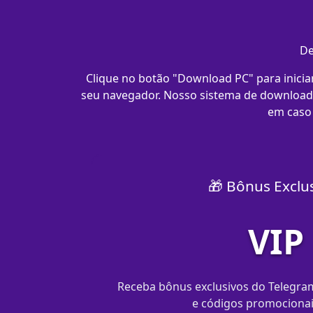
De
Clique no botão "Download PC" para inicia
seu navegador. Nosso sistema de download
em caso 
🎁 Bônus Exclu
VIP
Receba bônus exclusivos do Telegra
e códigos promocionai