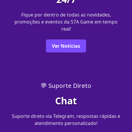
Fique por dentro de todas as novidades,
promoções e eventos da 57A Game em tempo
real!
Ver Notícias
💬 Suporte Direto
Chat
Suporte direto via Telegram, respostas rápidas e
atendimento personalizado!