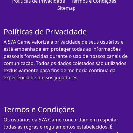
Políticas de Privacidade
Termos e Condições
Sitemap
Políticas de Privacidade
A 57A Game valoriza a privacidade de seus usuários e
está empenhada em proteger todas as informações
pessoais fornecidas durante o uso de nossos canais de
comunicação. Todos os dados coletados são utilizados
exclusivamente para fins de melhoria contínua da
experiência de nossos jogadores.
Termos e Condições
Os usuários da 57A Game concordam em respeitar
todas as regras e regulamentos estabelecidos. É