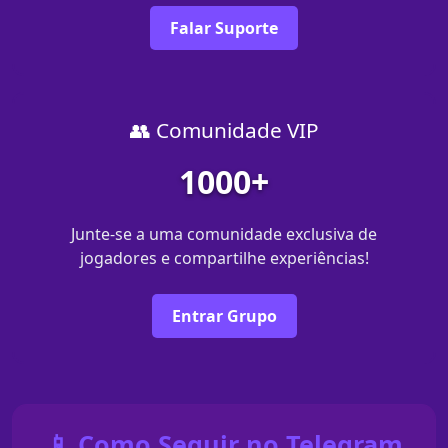
Falar Suporte
👥 Comunidade VIP
1000+
Junte-se a uma comunidade exclusiva de
jogadores e compartilhe experiências!
Entrar Grupo
📱 Como Seguir no Telegram