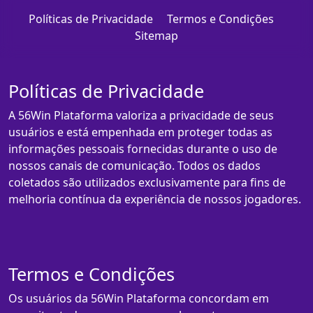
Políticas de Privacidade
Termos e Condições
Sitemap
Políticas de Privacidade
A 56Win Plataforma valoriza a privacidade de seus
usuários e está empenhada em proteger todas as
informações pessoais fornecidas durante o uso de
nossos canais de comunicação. Todos os dados
coletados são utilizados exclusivamente para fins de
melhoria contínua da experiência de nossos jogadores.
Termos e Condições
Os usuários da 56Win Plataforma concordam em