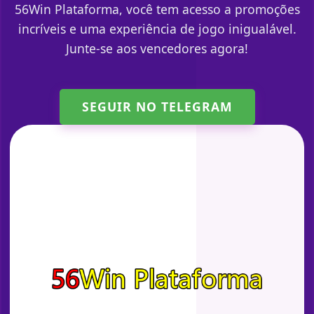
56Win Plataforma, você tem acesso a promoções
incríveis e uma experiência de jogo inigualável.
Junte-se aos vencedores agora!
SEGUIR NO TELEGRAM