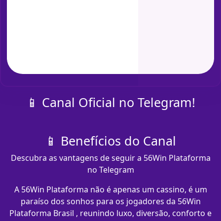
📱 Canal Oficial no Telegram!
📱 Benefícios do Canal
Descubra as vantagens de seguir a 56Win Plataforma
no Telegram
A 56Win Plataforma não é apenas um cassino, é um
paraíso dos sonhos para os jogadores da 56Win
Plataforma Brasil , reunindo luxo, diversão, conforto e