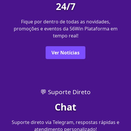
24/7
Fique por dentro de todas as novidades,
promoções e eventos da 56Win Plataforma em
tempo real!
Ver Notícias
💬 Suporte Direto
Chat
Suporte direto via Telegram, respostas rápidas e
atendimento personalizado!