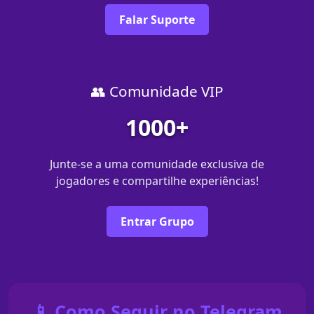
Falar Suporte
👥 Comunidade VIP
1000+
Junte-se a uma comunidade exclusiva de
jogadores e compartilhe experiências!
Entrar Grupo
📱 Como Seguir no Telegram