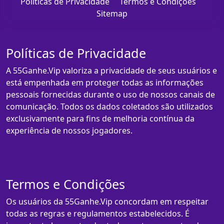
Políticas de Privacidade
Termos e Condições
Sitemap
Políticas de Privacidade
A 55Ganhe.Vip valoriza a privacidade de seus usuários e
está empenhada em proteger todas as informações
pessoais fornecidas durante o uso de nossos canais de
comunicação. Todos os dados coletados são utilizados
exclusivamente para fins de melhoria contínua da
experiência de nossos jogadores.
Termos e Condições
Os usuários da 55Ganhe.Vip concordam em respeitar
todas as regras e regulamentos estabelecidos. É