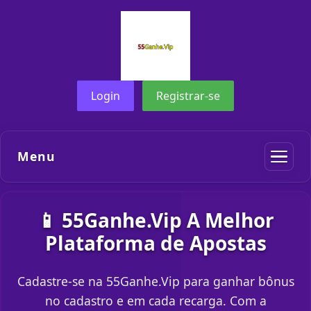
Login
Registrar-se
Menu
📱 55Ganhe.Vip A Melhor
Plataforma de Apostas
Cadastre-se na 55Ganhe.Vip para ganhar bônus
no cadastro e em cada recarga. Com a