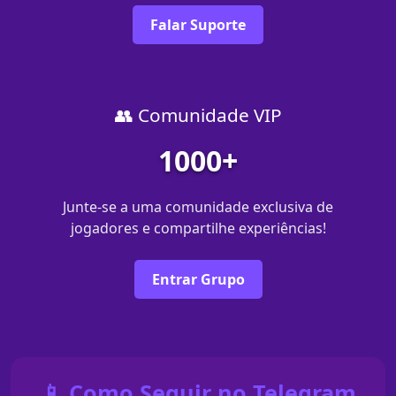
Falar Suporte
👥 Comunidade VIP
1000+
Junte-se a uma comunidade exclusiva de
jogadores e compartilhe experiências!
Entrar Grupo
📱 Como Seguir no Telegram