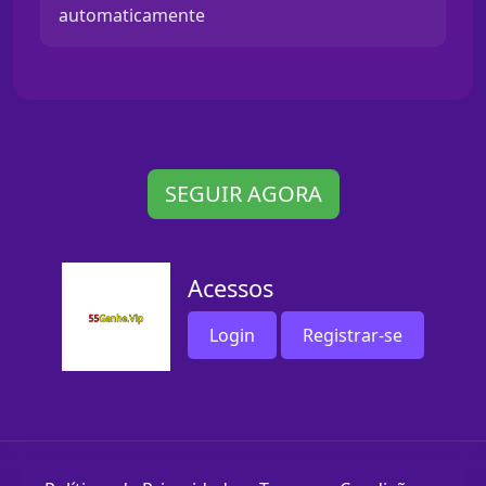
automaticamente
SEGUIR AGORA
Acessos
Login
Registrar-se