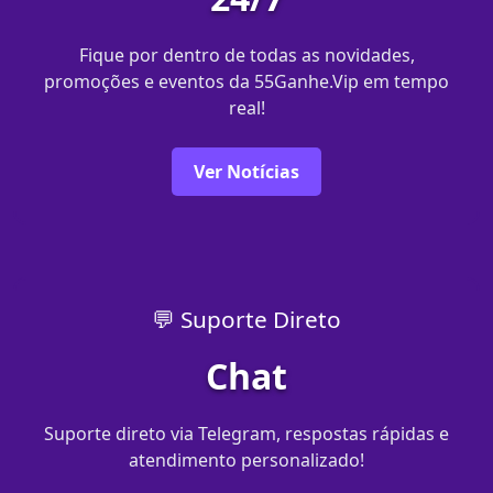
Fique por dentro de todas as novidades,
promoções e eventos da 55Ganhe.Vip em tempo
real!
Ver Notícias
💬 Suporte Direto
Chat
Suporte direto via Telegram, respostas rápidas e
atendimento personalizado!