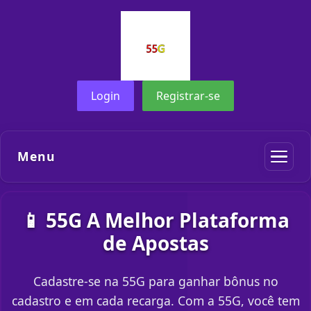
Login
Registrar-se
Menu
📱 55G A Melhor Plataforma
de Apostas
Cadastre-se na 55G para ganhar bônus no
cadastro e em cada recarga. Com a 55G, você tem