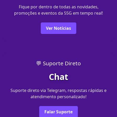
Fique por dentro de todas as novidades,
promoções e eventos da 55G em tempo real!
Ver Notícias
💬 Suporte Direto
Chat
Suporte direto via Telegram, respostas rápidas e
atendimento personalizado!
Falar Suporte