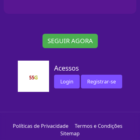
SEGUIR AGORA
Acessos
Login
Registrar-se
Políticas de Privacidade
Termos e Condições
Sitemap