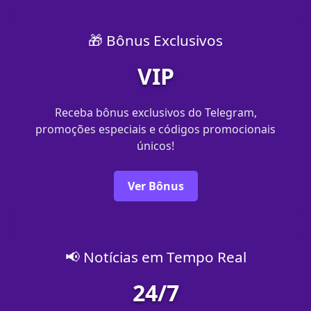
🎁 Bônus Exclusivos
VIP
Receba bônus exclusivos do Telegram,
promoções especiais e códigos promocionais
únicos!
Ver Bônus
📢 Notícias em Tempo Real
24/7