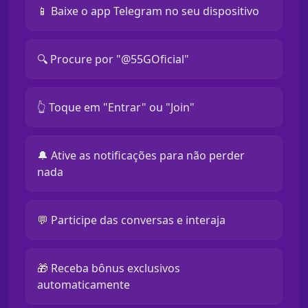
📱 Baixe o app Telegram no seu dispositivo
🔍 Procure por "@55GOficial"
👆 Toque em "Entrar" ou "Join"
🔔 Ative as notificações para não perder
nada
💬 Participe das conversas e interaja
🎁 Receba bônus exclusivos
automaticamente