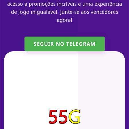
acesso a promoções incríveis e uma experiência
de jogo inigualável. Junte-se aos vencedores
agora!
SEGUIR NO TELEGRAM