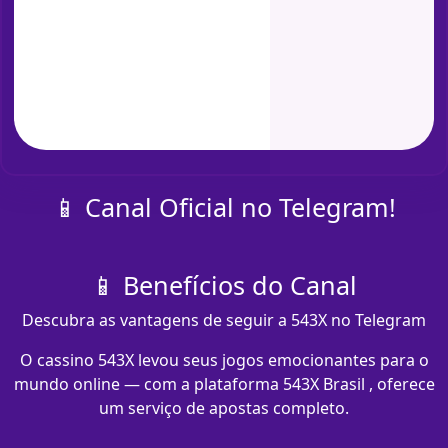
📱 Canal Oficial no Telegram!
📱 Benefícios do Canal
Descubra as vantagens de seguir a 543X no Telegram
O cassino 543X levou seus jogos emocionantes para o
mundo online — com a plataforma 543X Brasil , oferece
um serviço de apostas completo.