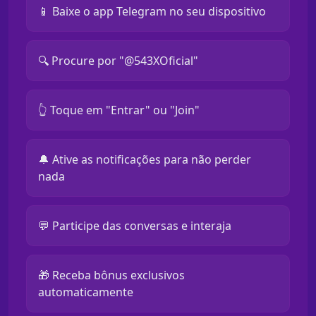
📱 Baixe o app Telegram no seu dispositivo
🔍 Procure por "@543XOficial"
👆 Toque em "Entrar" ou "Join"
🔔 Ative as notificações para não perder
nada
💬 Participe das conversas e interaja
🎁 Receba bônus exclusivos
automaticamente