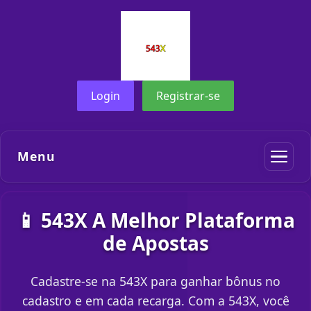
Login
Registrar-se
Menu
📱 543X A Melhor Plataforma
de Apostas
Cadastre-se na 543X para ganhar bônus no
cadastro e em cada recarga. Com a 543X, você