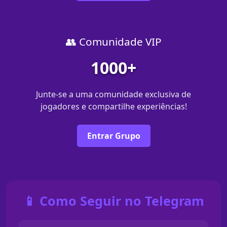
👥 Comunidade VIP
1000+
Junte-se a uma comunidade exclusiva de
jogadores e compartilhe experiências!
Entrar Grupo
📱 Como Seguir no Telegram