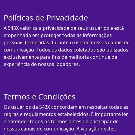
Políticas de Privacidade
A 543X valoriza a privacidade de seus usuários e está
empenhada em proteger todas as informações
pessoais fornecidas durante o uso de nossos canais de
comunicação. Todos os dados coletados são utilizados
exclusivamente para fins de melhoria contínua da
experiência de nossos jogadores.
Termos e Condições
Os usuários da 543X concordam em respeitar todas as
regras e regulamentos estabelecidos. É importante ler
e entender todos os termos antes de participar de
nossos canais de comunicação. A violação destes