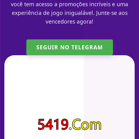
você tem acesso a promoções incríveis e uma
experiência de jogo inigualável. Junte-se aos
vencedores agora!
SEGUIR NO TELEGRAM