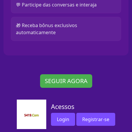
💬 Participe das conversas e interaja
🎁 Receba bônus exclusivos
automaticamente
SEGUIR AGORA
Acessos
Login
Registrar-se