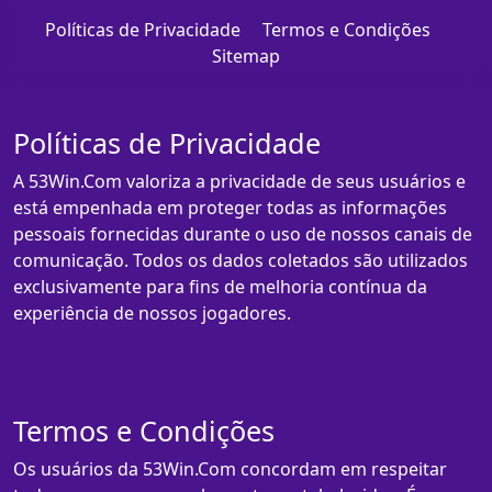
Políticas de Privacidade
Termos e Condições
Sitemap
Políticas de Privacidade
A 53Win.Com valoriza a privacidade de seus usuários e
está empenhada em proteger todas as informações
pessoais fornecidas durante o uso de nossos canais de
comunicação. Todos os dados coletados são utilizados
exclusivamente para fins de melhoria contínua da
experiência de nossos jogadores.
Termos e Condições
Os usuários da 53Win.Com concordam em respeitar