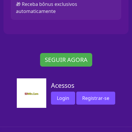
🎁 Receba bônus exclusivos
automaticamente
SEGUIR AGORA
Acessos
Login
Registrar-se