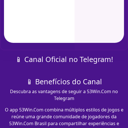
📱 Canal Oficial no Telegram!
📱 Benefícios do Canal
Descubra as vantagens de seguir a 53Win.Com no
Telegram
O app 53Win.Com combina múltiplos estilos de jogos e
reúne uma grande comunidade de jogadores da
53Win.Com Brasil para compartilhar experiências e