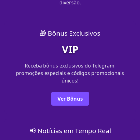
diversão.
🎁 Bônus Exclusivos
VIP
Receba bônus exclusivos do Telegram,
promoções especiais e códigos promocionais
únicos!
Ver Bônus
📢 Notícias em Tempo Real