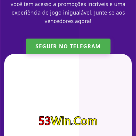
você tem acesso a promoções incríveis e uma
experiência de jogo inigualável. Junte-se aos
vencedores agora!
SEGUIR NO TELEGRAM