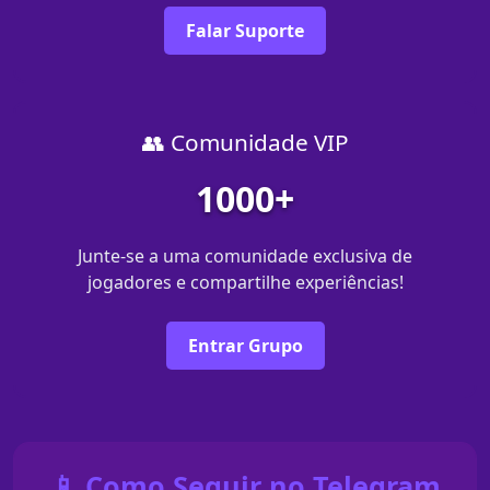
Falar Suporte
👥 Comunidade VIP
1000+
Junte-se a uma comunidade exclusiva de
jogadores e compartilhe experiências!
Entrar Grupo
📱 Como Seguir no Telegram