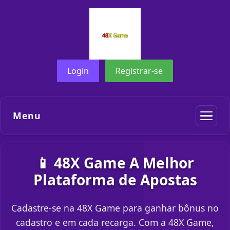
Login
Registrar-se
Menu
📱 48X Game A Melhor
Plataforma de Apostas
Cadastre-se na 48X Game para ganhar bônus no
cadastro e em cada recarga. Com a 48X Game,