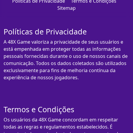
Políticas de Privacidade
Termos e Condições
Sitemap
Políticas de Privacidade
A 48X Game valoriza a privacidade de seus usuários e
está empenhada em proteger todas as informações
pessoais fornecidas durante o uso de nossos canais de
comunicação. Todos os dados coletados são utilizados
exclusivamente para fins de melhoria contínua da
experiência de nossos jogadores.
Termos e Condições
Os usuários da 48X Game concordam em respeitar
todas as regras e regulamentos estabelecidos. É