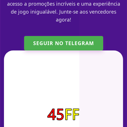
acesso a promoções incríveis e uma experiência
de jogo inigualável. Junte-se aos vencedores
agora!
SEGUIR NO TELEGRAM