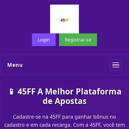
Login
Registrar-se
Menu
📱 45FF A Melhor Plataforma
de Apostas
Cadastre-se na 45FF para ganhar bônus no
cadastro e em cada recarga. Com a 45FF, você tem