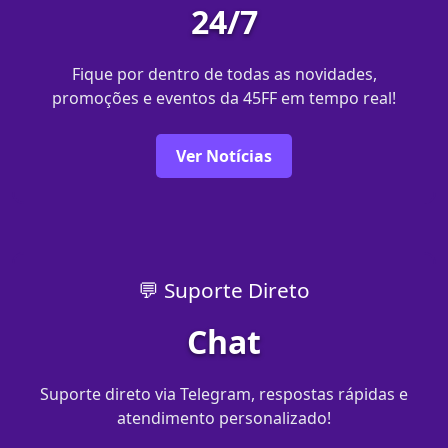
24/7
Fique por dentro de todas as novidades,
promoções e eventos da 45FF em tempo real!
Ver Notícias
💬 Suporte Direto
Chat
Suporte direto via Telegram, respostas rápidas e
atendimento personalizado!