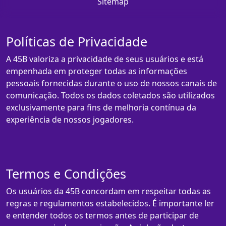
Sitemap
Políticas de Privacidade
A 45B valoriza a privacidade de seus usuários e está
empenhada em proteger todas as informações
pessoais fornecidas durante o uso de nossos canais de
comunicação. Todos os dados coletados são utilizados
exclusivamente para fins de melhoria contínua da
experiência de nossos jogadores.
Termos e Condições
Os usuários da 45B concordam em respeitar todas as
regras e regulamentos estabelecidos. É importante ler
e entender todos os termos antes de participar de