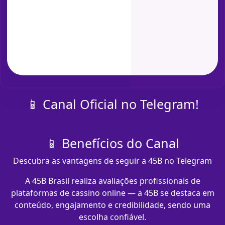
📱 Canal Oficial no Telegram!
📱 Benefícios do Canal
Descubra as vantagens de seguir a 45B no Telegram
A 45B Brasil realiza avaliações profissionais de
plataformas de cassino online — a 45B se destaca em
conteúdo, engajamento e credibilidade, sendo uma
escolha confiável.