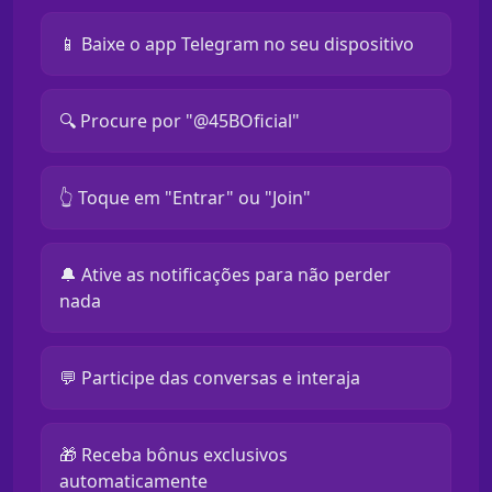
📱 Baixe o app Telegram no seu dispositivo
🔍 Procure por "@45BOficial"
👆 Toque em "Entrar" ou "Join"
🔔 Ative as notificações para não perder
nada
💬 Participe das conversas e interaja
🎁 Receba bônus exclusivos
automaticamente