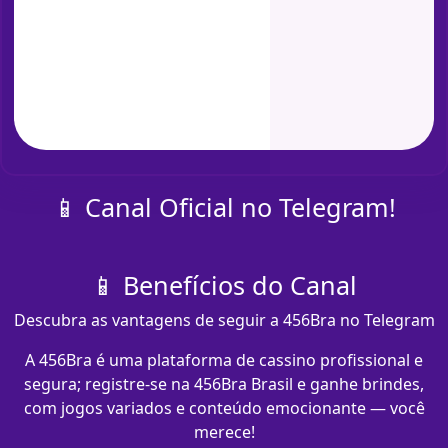
📱 Canal Oficial no Telegram!
📱 Benefícios do Canal
Descubra as vantagens de seguir a 456Bra no Telegram
A 456Bra é uma plataforma de cassino profissional e
segura; registre-se na 456Bra Brasil e ganhe brindes,
com jogos variados e conteúdo emocionante — você
merece!