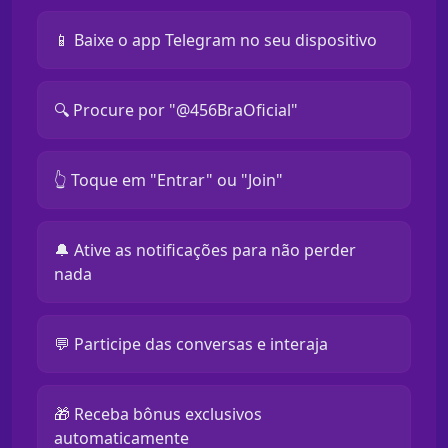
📱 Baixe o app Telegram no seu dispositivo
🔍 Procure por "@456BraOficial"
👆 Toque em "Entrar" ou "Join"
🔔 Ative as notificações para não perder
nada
💬 Participe das conversas e interaja
🎁 Receba bônus exclusivos
automaticamente