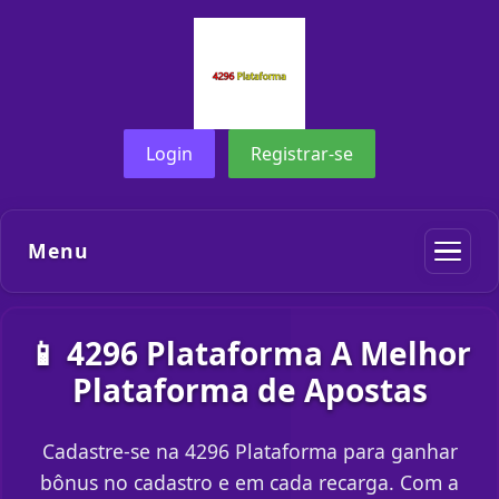
Login
Registrar-se
Menu
📱 4296 Plataforma A Melhor
Plataforma de Apostas
Cadastre-se na 4296 Plataforma para ganhar
bônus no cadastro e em cada recarga. Com a