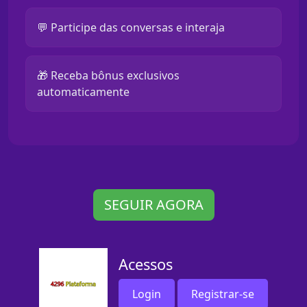
💬 Participe das conversas e interaja
🎁 Receba bônus exclusivos
automaticamente
SEGUIR AGORA
Acessos
Login
Registrar-se