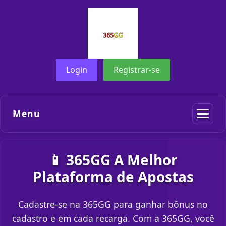
Login
Registrar-se
Menu
📱 365GG A Melhor
Plataforma de Apostas
Cadastre-se na 365GG para ganhar bônus no
cadastro e em cada recarga. Com a 365GG, você