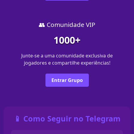
👥 Comunidade VIP
1000+
Junte-se a uma comunidade exclusiva de
jogadores e compartilhe experiências!
Entrar Grupo
📱 Como Seguir no Telegram