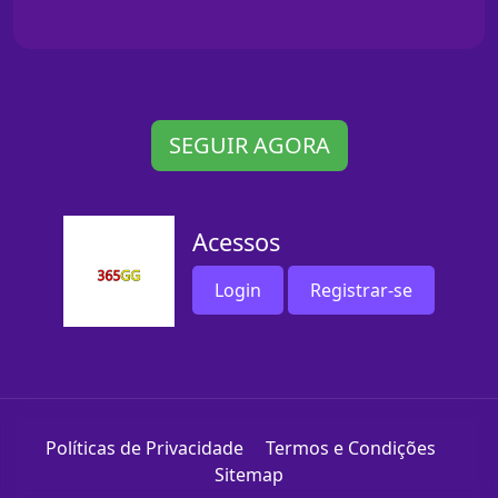
SEGUIR AGORA
Acessos
Login
Registrar-se
Políticas de Privacidade
Termos e Condições
Sitemap