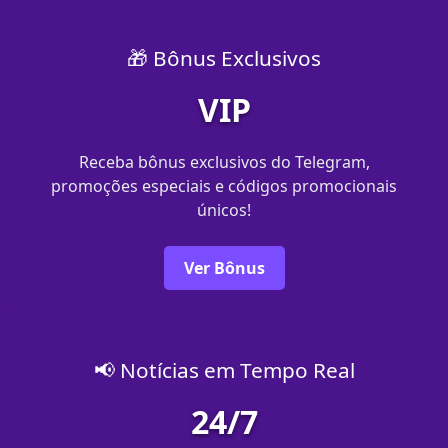
🎁 Bônus Exclusivos
VIP
Receba bônus exclusivos do Telegram,
promoções especiais e códigos promocionais
únicos!
Ver Bônus
📢 Notícias em Tempo Real
24/7