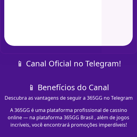
📱 Canal Oficial no Telegram!
📱 Benefícios do Canal
Descubra as vantagens de seguir a 365GG no Telegram
A 365GG é uma plataforma profissional de cassino
online — na plataforma 365GG Brasil , além de jogos
incríveis, você encontrará promoções imperdíveis!