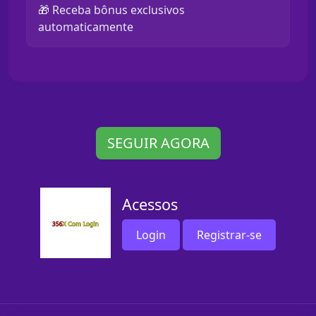
🎁 Receba bônus exclusivos
automaticamente
SEGUIR AGORA
Acessos
Login
Registrar-se