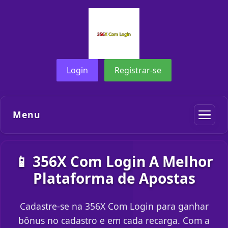
Login
Registrar-se
Menu
📱 356X Com Login A Melhor
Plataforma de Apostas
Cadastre-se na 356X Com Login para ganhar
bônus no cadastro e em cada recarga. Com a