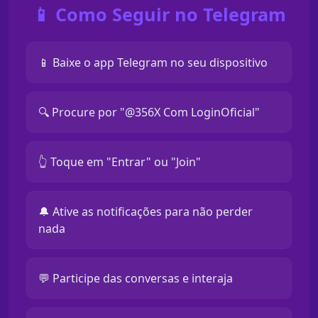
📱 Como Seguir no Telegram
📱 Baixe o app Telegram no seu dispositivo
🔍 Procure por "@356X Com LoginOficial"
👆 Toque em "Entrar" ou "Join"
🔔 Ative as notificações para não perder
nada
💬 Participe das conversas e interaja