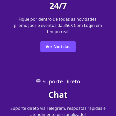
24/7
Fique por dentro de todas as novidades,
promoções e eventos da 356X Com Login em
tempo real!
Ver Notícias
💬 Suporte Direto
Chat
Suporte direto via Telegram, respostas rápidas e
atendimento personalizado!