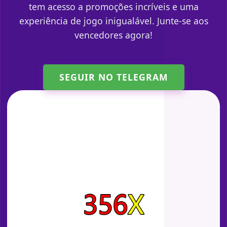
tem acesso a promoções incríveis e uma
experiência de jogo inigualável. Junte-se aos
vencedores agora!
SEGUIR NO TELEGRAM