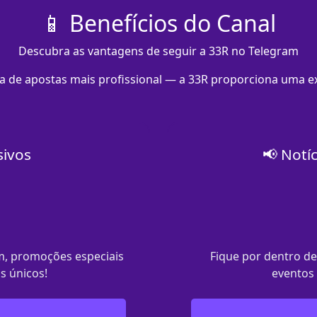
📱 Benefícios do Canal
Descubra as vantagens de seguir a 33R no Telegram
a de apostas mais profissional — a 33R proporciona uma exp
sivos
📢 Notí
m, promoções especiais
Fique por dentro d
s únicos!
eventos