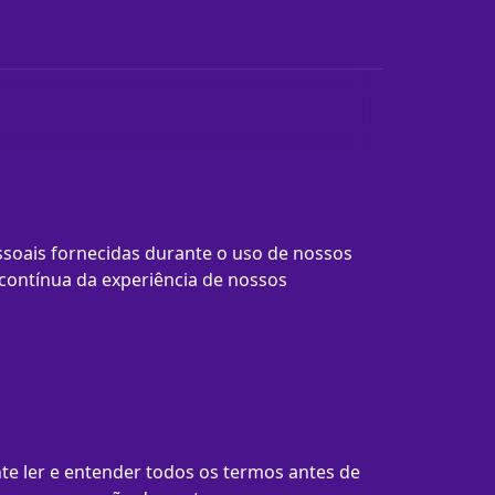
ssoais fornecidas durante o uso de nossos
 contínua da experiência de nossos
te ler e entender todos os termos antes de