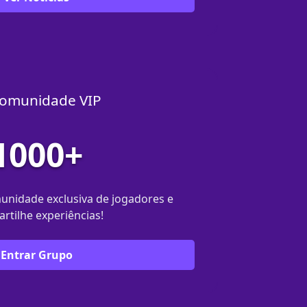
Comunidade VIP
1000+
unidade exclusiva de jogadores e
rtilhe experiências!
Entrar Grupo