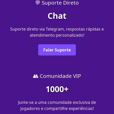
💬 Suporte Direto
Chat
Suporte direto via Telegram, respostas rápidas e
atendimento personalizado!
Falar Suporte
👥 Comunidade VIP
1000+
Junte-se a uma comunidade exclusiva de
jogadores e compartilhe experiências!