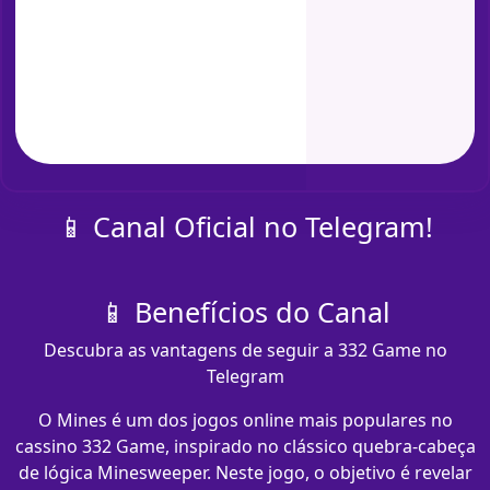
📱 Canal Oficial no Telegram!
📱 Benefícios do Canal
Descubra as vantagens de seguir a 332 Game no
Telegram
O Mines é um dos jogos online mais populares no
cassino 332 Game, inspirado no clássico quebra-cabeça
de lógica Minesweeper. Neste jogo, o objetivo é revelar