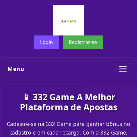
Login
Registrar-se
Menu
📱 332 Game A Melhor
Plataforma de Apostas
Cadastre-se na 332 Game para ganhar bônus no
cadastro e em cada recarga. Com a 332 Game,