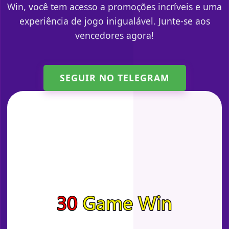
Win, você tem acesso a promoções incríveis e uma
experiência de jogo inigualável. Junte-se aos
vencedores agora!
SEGUIR NO TELEGRAM