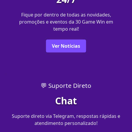
Fique por dentro de todas as novidades,
promoções e eventos da 30 Game Win em
tempo real!
Ver Notícias
💬 Suporte Direto
Chat
Suporte direto via Telegram, respostas rápidas e
atendimento personalizado!