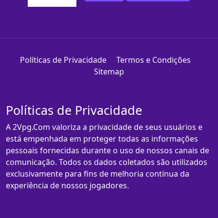
Políticas de Privacidade
Termos e Condições
Sitemap
Políticas de Privacidade
A 2Vpg.Com valoriza a privacidade de seus usuários e
está empenhada em proteger todas as informações
pessoais fornecidas durante o uso de nossos canais de
comunicação. Todos os dados coletados são utilizados
exclusivamente para fins de melhoria contínua da
experiência de nossos jogadores.