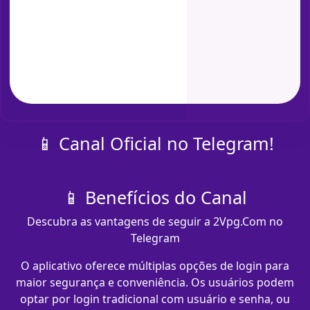
📱 Canal Oficial no Telegram!
📱 Benefícios do Canal
Descubra as vantagens de seguir a 2Vpg.Com no
Telegram
O aplicativo oferece múltiplas opções de login para
maior segurança e conveniência. Os usuários podem
optar por login tradicional com usuário e senha, ou