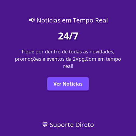
📢 Notícias em Tempo Real
24/7
Fique por dentro de todas as novidades,
promoções e eventos da 2Vpg.Com em tempo
real!
Ver Notícias
💬 Suporte Direto