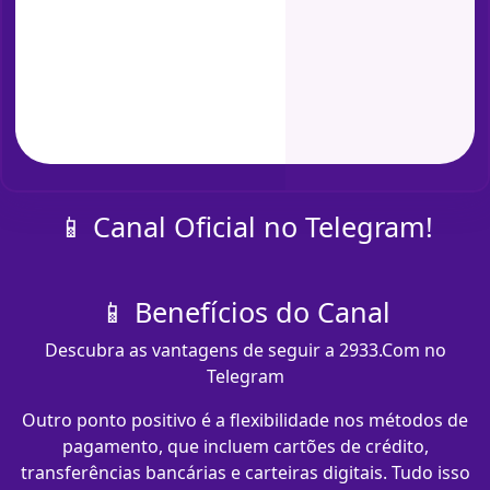
📱 Canal Oficial no Telegram!
📱 Benefícios do Canal
Descubra as vantagens de seguir a 2933.Com no
Telegram
Outro ponto positivo é a flexibilidade nos métodos de
pagamento, que incluem cartões de crédito,
transferências bancárias e carteiras digitais. Tudo isso