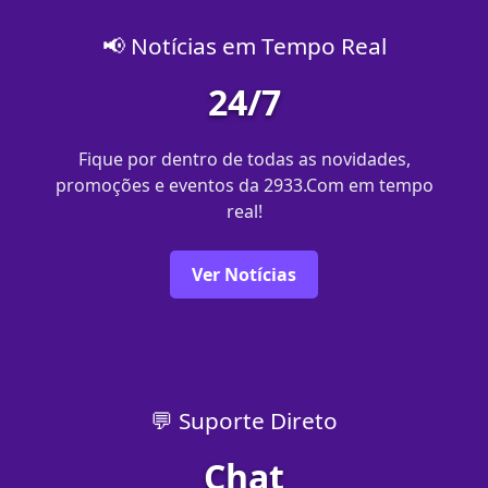
📢 Notícias em Tempo Real
24/7
Fique por dentro de todas as novidades,
promoções e eventos da 2933.Com em tempo
real!
Ver Notícias
💬 Suporte Direto
Chat