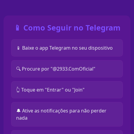
📱 Como Seguir no Telegram
📱 Baixe o app Telegram no seu dispositivo
🔍 Procure por "@2933.ComOficial"
👆 Toque em "Entrar" ou "Join"
🔔 Ative as notificações para não perder
nada