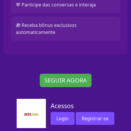
💬 Participe das conversas e interaja
🎁 Receba bônus exclusivos
automaticamente
SEGUIR AGORA
Acessos
Login
Registrar-se